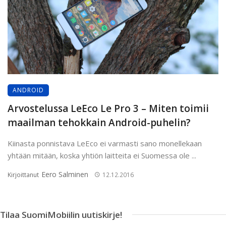
ANDROID
Arvostelussa LeEco Le Pro 3 – Miten toimii
maailman tehokkain Android-puhelin?
Kiinasta ponnistava LeEco ei varmasti sano monellekaan
yhtään mitään, koska yhtiön laitteita ei Suomessa ole ...
Eero Salminen
Kirjoittanut
12.12.2016
Tilaa SuomiMobiilin uutiskirje!