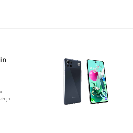
iin
an
in jo