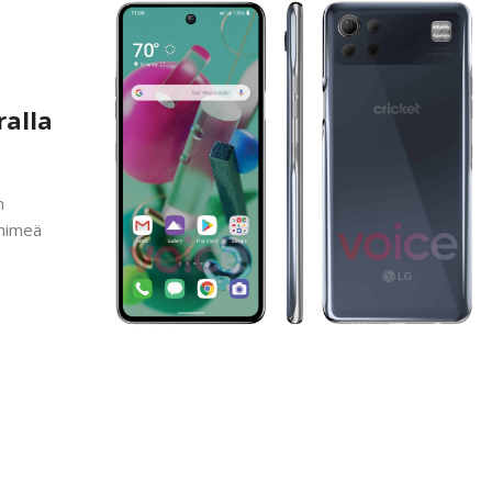
ralla
n
 nimeä