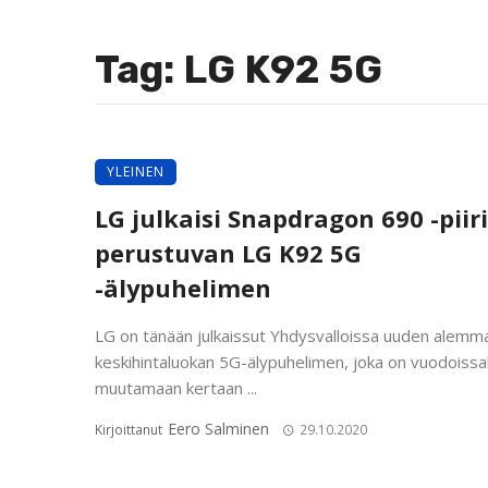
Tag: LG K92 5G
YLEINEN
LG julkaisi Snapdragon 690 -piir
perustuvan LG K92 5G
-älypuhelimen
LG on tänään julkaissut Yhdysvalloissa uuden alemm
keskihintaluokan 5G-älypuhelimen, joka on vuodoissak
muutamaan kertaan ...
Eero Salminen
Kirjoittanut
29.10.2020