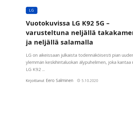
LG
Vuotokuvissa LG K92 5G –
varusteltuna neljällä takakame
ja neljällä salamalla
LG on aikeissaan julkaista todennäköisesti pian uude
ylemmän keskihintaluokan älypuhelimen, joka kantaa
LG K92 ...
Eero Salminen
Kirjoittanut
5.10.2020