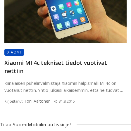
XIAOMI
Xiaomi MI 4c tekniset tiedot vuotivat
nettiin
Kiinalaisen puhelinvalmistaja Xiaomin halpismalli Mi 4c on
vuotanut nettiin. Yhtiö julkaisi aikaisemmin, että he tuovat ...
Toni Aaltonen
Kirjoittanut
31.8.2015
Tilaa SuomiMobiilin uutiskirje!