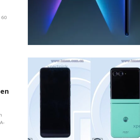
r 60
a
jen
n
AA-