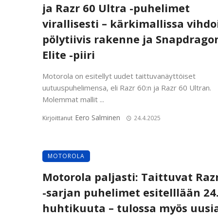
ja Razr 60 Ultra -puhelimet
virallisesti – kärkimallissa vihdo
pölytiivis rakenne ja Snapdrago
Elite -piiri
Motorola on esitellyt uudet taittuvanäyttöiset
uutuuspuhelimensa, eli Razr 60:n ja Razr 60 Ultran.
Molemmat mallit ...
Eero Salminen
Kirjoittanut
24.4.2025
MOTOROLA
Motorola paljasti: Taittuvat Raz
-sarjan puhelimet esitelllään 24
huhtikuuta – tulossa myös uusi