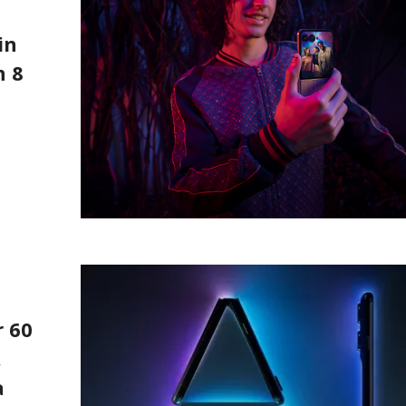
in
n 8
r 60
.
a