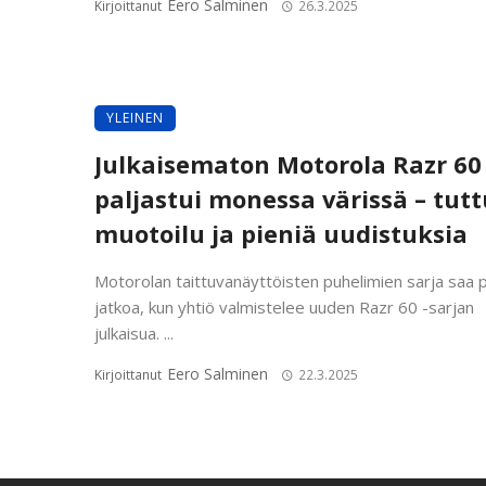
Eero Salminen
Kirjoittanut
26.3.2025
YLEINEN
Julkaisematon Motorola Razr 60
paljastui monessa värissä – tutt
muotoilu ja pieniä uudistuksia
Motorolan taittuvanäyttöisten puhelimien sarja saa 
jatkoa, kun yhtiö valmistelee uuden Razr 60 -sarjan
julkaisua. ...
Eero Salminen
Kirjoittanut
22.3.2025