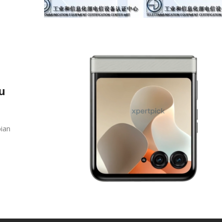
u
pian