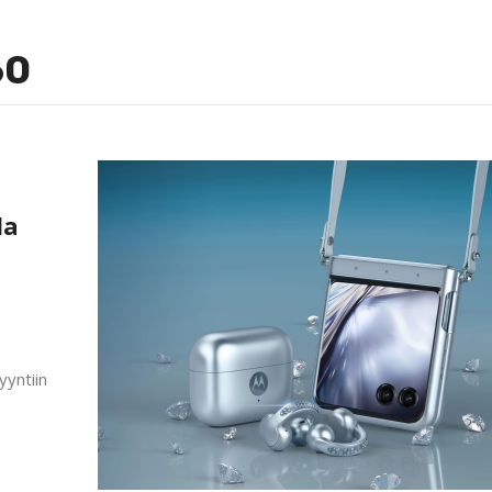
60
la
yyntiin