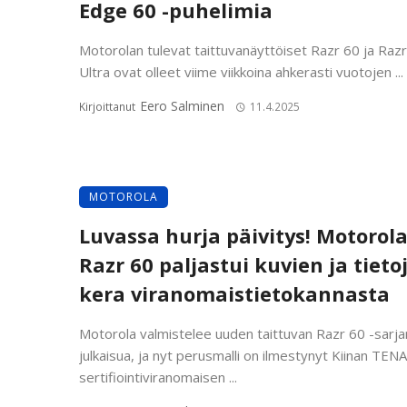
Edge 60 -puhelimia
Motorolan tulevat taittuvanäyttöiset Razr 60 ja Raz
Ultra ovat olleet viime viikkoina ahkerasti vuotojen ...
Eero Salminen
Kirjoittanut
11.4.2025
MOTOROLA
Luvassa hurja päivitys! Motorol
Razr 60 paljastui kuvien ja tieto
kera viranomaistietokannasta
Motorola valmistelee uuden taittuvan Razr 60 -sarja
julkaisua, ja nyt perusmalli on ilmestynyt Kiinan TEN
sertifiointiviranomaisen ...