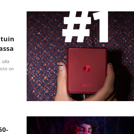
tuin
assa
sillä
isto on
60-