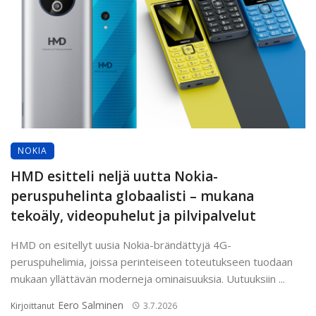
NOKIA
HMD esitteli neljä uutta Nokia-
peruspuhelinta globaalisti – mukana
tekoäly, videopuhelut ja pilvipalvelut
HMD on esitellyt uusia Nokia-brändättyjä 4G-
peruspuhelimia, joissa perinteiseen toteutukseen tuodaan
mukaan yllättävän moderneja ominaisuuksia. Uutuuksiin ...
Eero Salminen
Kirjoittanut
3.7.2026