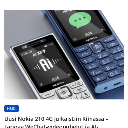
HMD
Uusi Nokia 210 4G julkaistiin Kiinassa –
tarjoaa WeChat-videopuhelut ja AI-