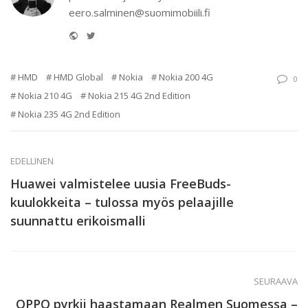
eero.salminen@suomimobiili.fi
Website
Twitter
HMD
HMD Global
Nokia
Nokia 200 4G
0
Nokia 210 4G
Nokia 215 4G 2nd Edition
Nokia 235 4G 2nd Edition
EDELLINEN
Huawei valmistelee uusia FreeBuds-
kuulokkeita – tulossa myös pelaajille
suunnattu erikoismalli
SEURAAVA
OPPO pyrkii haastamaan Realmen Suomessa –