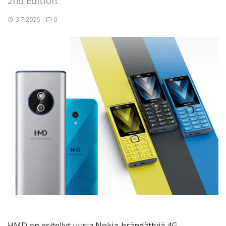
2nd Edition.
3.7.2026
0
HMD on esitellyt uusia Nokia-brändättyjä 4G-