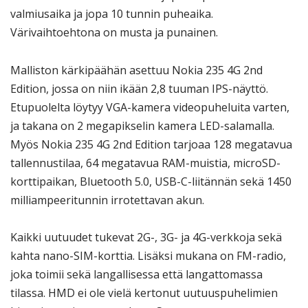
valmiusaika ja jopa 10 tunnin puheaika.
Värivaihtoehtona on musta ja punainen.
Malliston kärkipäähän asettuu Nokia 235 4G 2nd
Edition, jossa on niin ikään 2,8 tuuman IPS-näyttö.
Etupuolelta löytyy VGA-kamera videopuheluita varten,
ja takana on 2 megapikselin kamera LED-salamalla.
Myös Nokia 235 4G 2nd Edition tarjoaa 128 megatavua
tallennustilaa, 64 megatavua RAM-muistia, microSD-
korttipaikan, Bluetooth 5.0, USB-C-liitännän sekä 1450
milliampeeritunnin irrotettavan akun.
Kaikki uutuudet tukevat 2G-, 3G- ja 4G-verkkoja sekä
kahta nano-SIM-korttia. Lisäksi mukana on FM-radio,
joka toimii sekä langallisessa että langattomassa
tilassa. HMD ei ole vielä kertonut uutuuspuhelimien