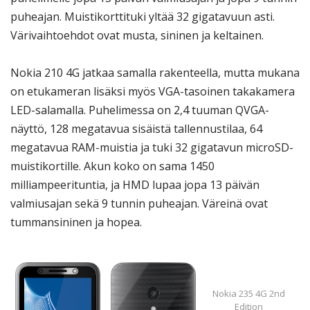
puheajan. Muistikorttituki yltää 32 gigatavuun asti.
Värivaihtoehdot ovat musta, sininen ja keltainen.
Nokia 210 4G jatkaa samalla rakenteella, mutta mukana
on etukameran lisäksi myös VGA-tasoinen takakamera
LED-salamalla. Puhelimessa on 2,4 tuuman QVGA-
näyttö, 128 megatavua sisäistä tallennustilaa, 64
megatavua RAM-muistia ja tuki 32 gigatavun microSD-
muistikortille. Akun koko on sama 1450
milliampeerituntia, ja HMD lupaa jopa 13 päivän
valmiusajan sekä 9 tunnin puheajan. Väreinä ovat
tummansininen ja hopea.
Nokia 235 4G 2nd
Edition