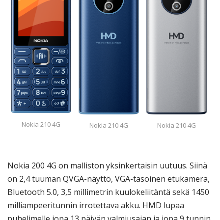
Nokia 210 4G
Nokia 210 4G
Nokia 210 4G
Nokia 200 4G on malliston yksinkertaisin uutuus. Siinä
on 2,4 tuuman QVGA-näyttö, VGA-tasoinen etukamera,
Bluetooth 5.0, 3,5 millimetrin kuulokeliitäntä sekä 1450
milliampeeritunnin irrotettava akku. HMD lupaa
puhelimelle jopa 13 päivän valmiusajan ja jopa 9 tunnin