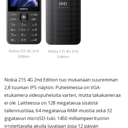
Nokia 215 4G 2nd
Nokia 215 4G 2nd
Edition
Edition
Nokia 215 4G 2nd Edition tuo mukanaan suuremman
2,8 tuuman IPS-näytön. Puhelimessa on VGA-
etukamera videopuheluita varten, mutta takakameraa
ei ole. Laitteessa on 128 megatavua sisäistä
tallennustilaa, 64 megatavua RAM-muistia sekä 32
gigatavun microSD-tuki. 1450 milliampeeritunnin
irrotettavalla akulla luvataan jopa 12 päivän