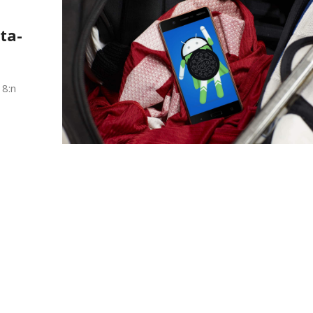
ta-
 8:n