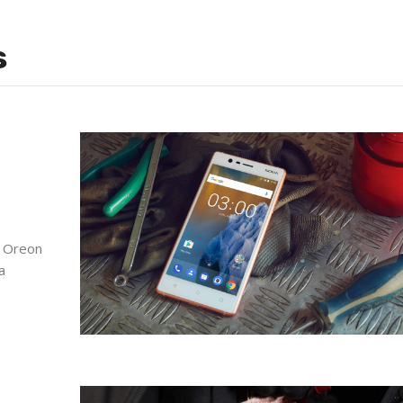
s
0 Oreon
a