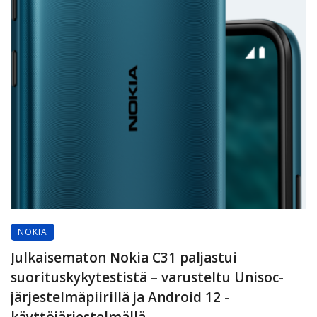
NOKIA
Julkaisematon Nokia C31 paljastui
suorituskykytestistä – varusteltu Unisoc-
järjestelmäpiirillä ja Android 12 -