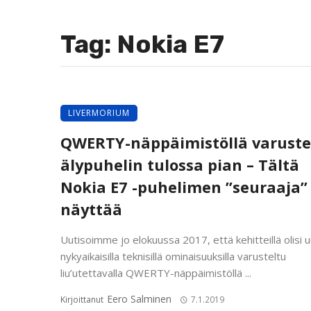
Tag: Nokia E7
LIVERMORIUM
QWERTY-näppäimistöllä varuste
älypuhelin tulossa pian – Tältä
Nokia E7 -puhelimen ”seuraaja”
näyttää
Uutisoimme jo elokuussa 2017, että kehitteillä olisi u
nykyaikaisilla teknisillä ominaisuuksilla varusteltu
liu’utettavalla QWERTY-näppäimistöllä ...
Eero Salminen
Kirjoittanut
7.1.2019