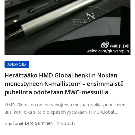
ANDROID
Herättääkö HMD Global henkiin Nokian
menestyneen N-malliston? – ensimmäistä
puhelinta odotetaan MWC-messuilla
HMD Global on omien sanojensa mukaan Nokia-puhelimien
uusi koti, eikä siitä ole epäselvyyttäkään. HMD Global ...
Eero Salminen
Kirjoittanut
9.2.2017