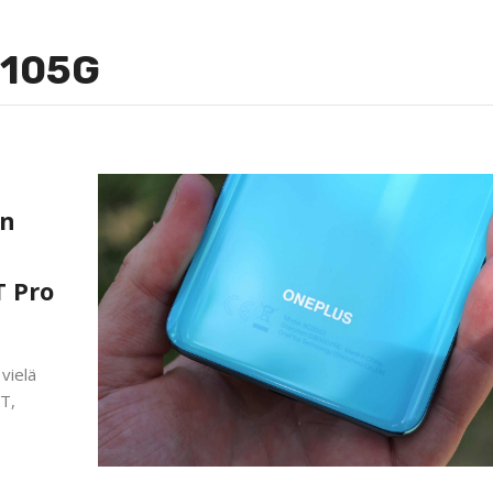
N105G
en
T Pro
 vielä
8T,