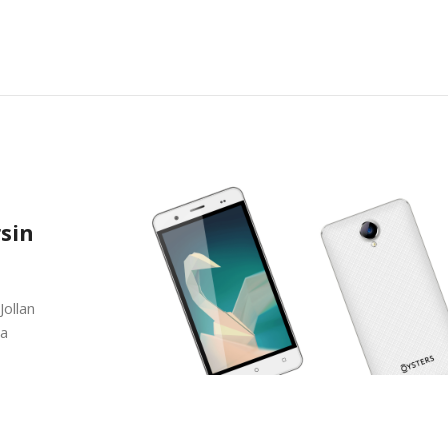
rsin
Jollan
ta