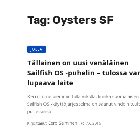
Tag: Oysters SF
JOLLA
Tällainen on uusi venäläinen
Sailfish OS -puhelin – tulossa va
lupaava laite
Kerroimme aiemmin tällä viikolla, kuinka suomalaisen 
Sailfish OS -käyttöjärjestelmä on saanut vihdoin tuul
purjeisiinsa ...
Eero Salminen
Kirjoittanut
7.6.2016