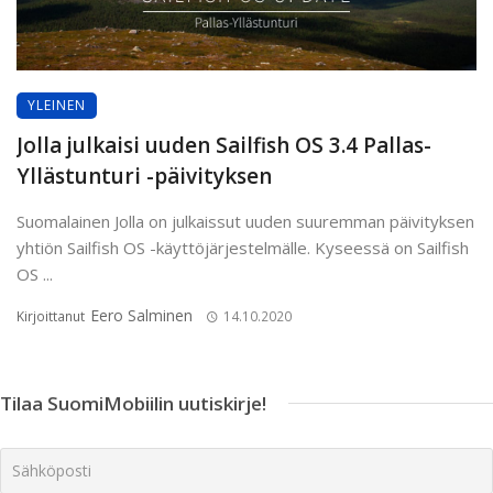
YLEINEN
Jolla julkaisi uuden Sailfish OS 3.4 Pallas-
Yllästunturi -päivityksen
Suomalainen Jolla on julkaissut uuden suuremman päivityksen
yhtiön Sailfish OS -käyttöjärjestelmälle. Kyseessä on Sailfish
OS ...
Eero Salminen
Kirjoittanut
14.10.2020
Tilaa SuomiMobiilin uutiskirje!