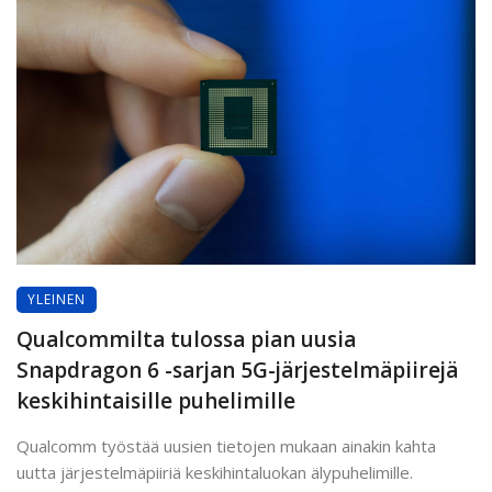
YLEINEN
Qualcommilta tulossa pian uusia
Snapdragon 6 -sarjan 5G-järjestelmäpiirejä
keskihintaisille puhelimille
Qualcomm työstää uusien tietojen mukaan ainakin kahta
uutta järjestelmäpiiriä keskihintaluokan älypuhelimille.