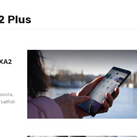
2 Plus
 XA2
siosta,
Sailfish