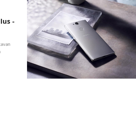
lus -
tavan
n