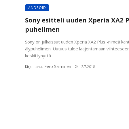
ANDROID
Sony esitteli uuden Xperia XA2 P
puhelimen
Sony on julkaissut uuden Xperia XA2 Plus -nimeä kan
älypuhelimen. Uutuus tulee laajentamaan viihteesee
keskittynyttä ...
Eero Salminen
Kirjoittanut
12.7.2018