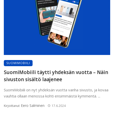
SUOMIMOBIILI
SuomiMobiili täytti yhdeksän vuotta – Näin
sivuston sisältö laajenee
SuomiMobiili on nyt yhdeksän vuotta vanha sivusto, ja kovaa
vauhtia ollaan menossa kohti ensimmäistä kymmentä. ...
Eero Salminen
Kirjoittanut
17.6.2024