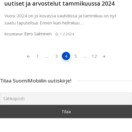
uutiset ja arvostelut tammikuussa 2024
Vuosi 2024 on jo kovassa vauhdissa ja tammikuu on nyt
saatu taputeltua. Ennen kuin helmikuu ...
Eero Salminen
Kirjoittanut
1.2.2024
Artikkeleiden
1
...
3
4
5
...
12
navigointi
Tilaa SuomiMobiilin uutiskirje!