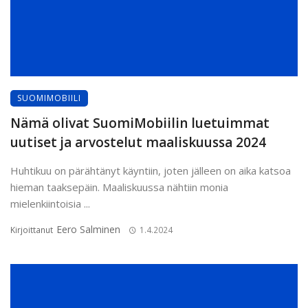
SUOMIMOBIILI
Nämä olivat SuomiMobiilin luetuimmat
uutiset ja arvostelut maaliskuussa 2024
Huhtikuu on pärähtänyt käyntiin, joten jälleen on aika katsoa
hieman taaksepäin. Maaliskuussa nähtiin monia
mielenkiintoisia ...
Eero Salminen
Kirjoittanut
1.4.2024