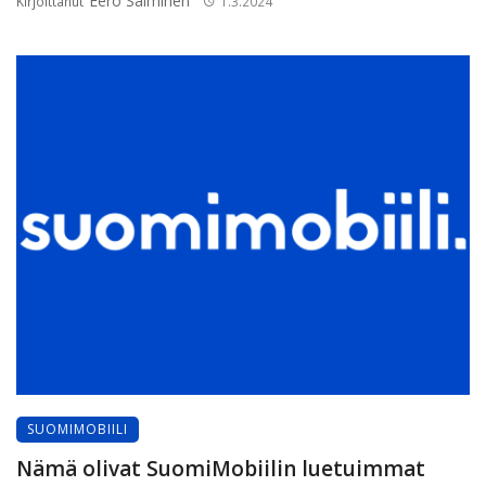
Eero Salminen
Kirjoittanut
1.3.2024
SUOMIMOBIILI
Nämä olivat SuomiMobiilin luetuimmat