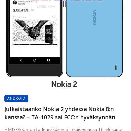
ANDROID
Julkaistaanko Nokia 2 yhdessä Nokia 8:n
kanssa? – TA-1029 sai FCC:n hyväksynnän
HMD Global on todennäköisesti julkaisemassa 16. elokuuta