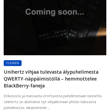
YLEINEN
Unihertz vihjaa tulevasta älypuhelimesta
QWERTY-näppäimistöllä – hemmottelee
BlackBerry-faneja
Erikoisista ja massasta erottuvista puhelimistaan tunnettu
Unihertz on aloittanut nyt vihjailemaan yhtiön tulevasta
puhelimesta. Aikaisemmin ...