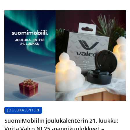
JOULUKALENTERI
SuomiMobiilin joulukalenterin 21. luukku:
Voita Valco NL25 -nappikuulokkeet –