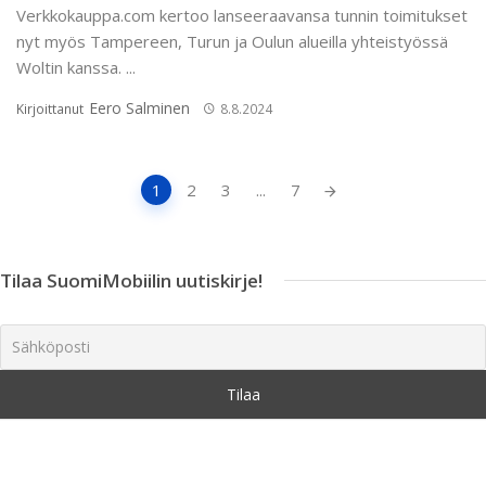
Verkkokauppa.com kertoo lanseeraavansa tunnin toimitukset
nyt myös Tampereen, Turun ja Oulun alueilla yhteistyössä
Woltin kanssa. ...
Eero Salminen
Kirjoittanut
8.8.2024
Artikkeleiden
1
2
3
...
7
navigointi
Tilaa SuomiMobiilin uutiskirje!