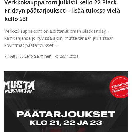
Verkkokauppa.com julkisti kello 22 Black
Fridayn päätarjoukset – lisää tulossa vielä
kello 23!
Verkkokauppa.com on aloittanut oman Black Friday -
kampanjansa jo hyvissä ajoin, mutta tänään julkaistaan
kovimmat päätarjoukset. ...
Eero Salminen
Kirjoittanut
28.11.2024