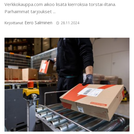
Verkkokauppa.com aikoo lisätä kierroksia torstai-iltana.
Parhaimmat tarjoukset ...
Eero Salminen
Kirjoittanut
28.11.2024