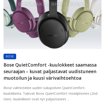
BOSE
Bose QuietComfort -kuulokkeet saamassa
seuraajan – kuvat paljastavat uudistuneen
muotoilun ja kuusi värivaihtoehtoa
Bose valmistelee uuden sukupolven QuietComfort-
kuulokkeita. Tulevat Bose QuietComfort Headphones (2nd
Gen) -kuulokkeet ovat nyt paljastuneet ...