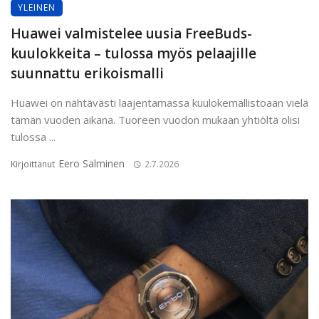
YLEINEN
Huawei valmistelee uusia FreeBuds-
kuulokkeita – tulossa myös pelaajille
suunnattu erikoismalli
Huawei on nähtävästi laajentamassa kuulokemallistoaan vielä
tämän vuoden aikana. Tuoreen vuodon mukaan yhtiöltä olisi
tulossa ...
Eero Salminen
Kirjoittanut
2.7.2026