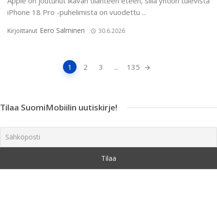
Apple on joutunut ikävän tilanteen eteen, sillä yhtiön tulevista
iPhone 18 Pro -puhelimista on vuodettu ...
Eero Salminen
Kirjoittanut
30.6.2026
Artikkeleiden
1
2
3
...
135
navigointi
Tilaa SuomiMobiilin uutiskirje!