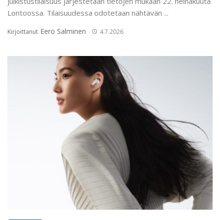
julkistustilaisuus järjestetään tietojen mukaan 22. heinäkuuta
Lontoossa. Tilaisuudessa odotetaan nähtävän ...
Eero Salminen
Kirjoittanut
4.7.2026