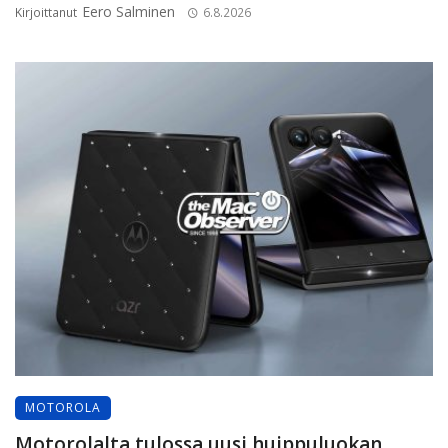
Eero Salminen
Kirjoittanut
6.8.2026
MOTOROLA
Motorolalta tulossa uusi huippuluokan