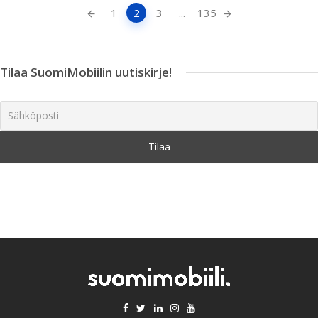
Artikkeleiden
1
2
3
...
135
navigointi
Tilaa SuomiMobiilin uutiskirje!