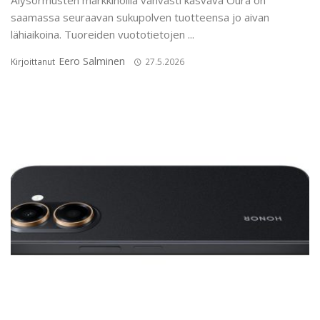
Älysormusten markkinoilla vahvasti kasvava Oura on
saamassa seuraavan sukupolven tuotteensa jo aivan
lähiaikoina. Tuoreiden vuototietojen ...
Eero Salminen
Kirjoittanut
27.5.2026