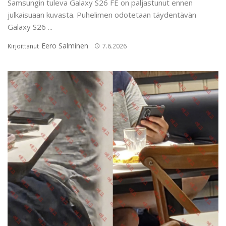
Samsungin tuleva Galaxy S26 FE on paljastunut ennen
julkaisuaan kuvasta. Puhelimen odotetaan täydentävän
Galaxy S26 ...
Eero Salminen
Kirjoittanut
7.6.2026