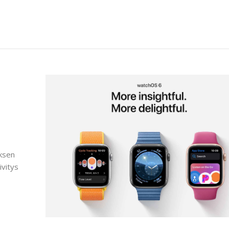
yksen
ivitys