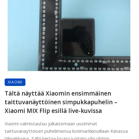
XIAOMI
Tältä näyttää Xiaomin ensimmäinen
taittuvanäyttöinen simpukkapuhelin –
Xiaomi MIX Flip esillä live-kuvissa
Xiaomi valmistautuu julkaisemaan uusimmat
taittuvanäyttöiset puhelimensa kotimarkkinoillaan Kiinassa
lähiviikkoina. Tällä kertaa luvassa pitäisi olla yhtiön ...