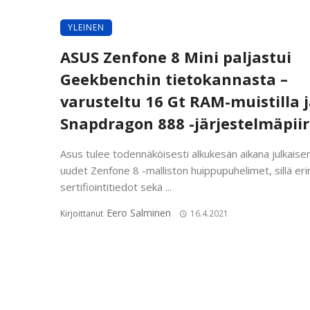
YLEINEN
ASUS Zenfone 8 Mini paljastui
Geekbenchin tietokannasta –
varusteltu 16 Gt RAM-muistilla 
Snapdragon 888 -järjestelmäpiir
Asus tulee todennäköisesti alkukesän aikana julkais
uudet Zenfone 8 -malliston huippupuhelimet, sillä eri
sertifiointitiedot sekä ...
Eero Salminen
Kirjoittanut
16.4.2021