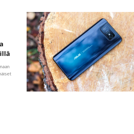
ja
illä
emaan
näiset