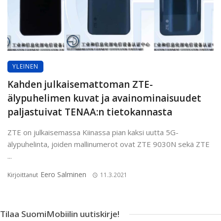
YLEINEN
Kahden julkaisemattoman ZTE-
älypuhelimen kuvat ja avainominaisuudet
paljastuivat TENAA:n tietokannasta
ZTE on julkaisemassa Kiinassa pian kaksi uutta 5G-
älypuhelinta, joiden mallinumerot ovat ZTE 9030N sekä ZTE
...
Eero Salminen
Kirjoittanut
11.3.2021
Tilaa SuomiMobiilin uutiskirje!