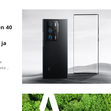
on 40
 ja
ta
kä ...