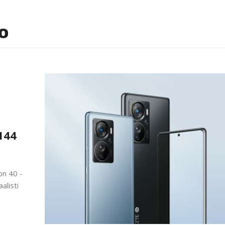
o
n
144
on 40 -
alisti