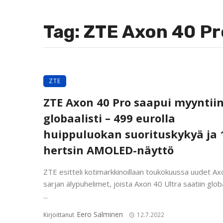
Tag: ZTE Axon 40 Pr
ZTE
ZTE Axon 40 Pro saapui myyntii
globaalisti – 499 eurolla
huippuluokan suorituskykyä ja 
hertsin AMOLED-näyttö
ZTE esitteli kotimarkkinoillaan toukokuussa uudet Ax
sarjan älypuhelimet, joista Axon 40 Ultra saatiin globa
...
Eero Salminen
Kirjoittanut
12.7.2022