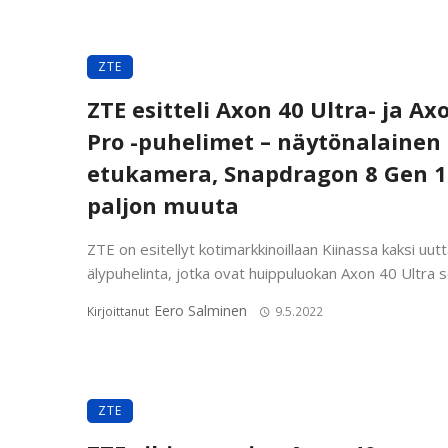
ZTE
ZTE esitteli Axon 40 Ultra- ja Ax
Pro -puhelimet – näytönalainen
etukamera, Snapdragon 8 Gen 1
paljon muuta
ZTE on esitellyt kotimarkkinoillaan Kiinassa kaksi uut
älypuhelinta, jotka ovat huippuluokan Axon 40 Ultra se
Eero Salminen
Kirjoittanut
9.5.2022
ZTE