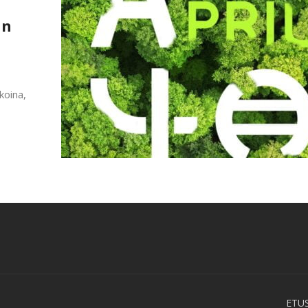
an
koina,
ETU