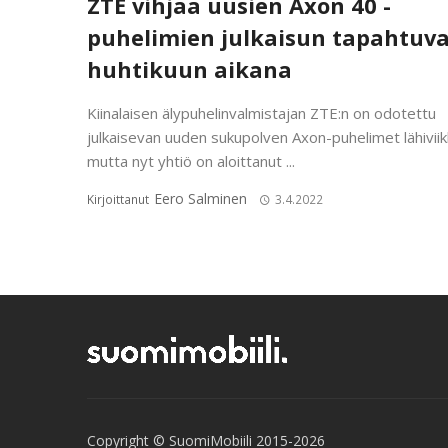
ZTE vihjaa uusien Axon 40 -
puhelimien julkaisun tapahtuv
huhtikuun aikana
Kiinalaisen älypuhelinvalmistajan ZTE:n on odotettu
julkaisevan uuden sukupolven Axon-puhelimet lähiviik
mutta nyt yhtiö on aloittanut ...
Eero Salminen
Kirjoittanut
3.4.2022
Copyright © SuomiMobiili 2015-2026