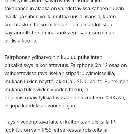
lähestymistavan lisävarusteisiin. Puhelimen
takapaneelin alaosa on vaihdettavissa kahden ruuvin
avulla, ja siihen voi kiinnittää uusia lisäosia, kuten
korttitaskun tai sormilenkin. Tämä mahdollistaa
käytännöllisten ominaisuuksien lisäämisen ilman
erillisiä kuoria.
Fairphonen ydinarvoihin kuuluu puhelinten
pitkäikäisyys ja korjattavuus. Fairphone 6:n 12 osaa on
vaihdettavissa tavallisella ristipääruuvimeisselillä,
mukaan lukien näyttö, akku ja USB-C-portti. Puhelimen
mukana tulee viiden vuoden takuu, ja
ohjelmistopäivityksiä luvataan aina vuoteen 2033 asti,
eli jopa kahdeksan vuoden ajan.
Täysin vedenpitävä laite ei kuitenkaan ole, sillä IP-
luokitus on vain IP55, eli se kestää roiskeita ja