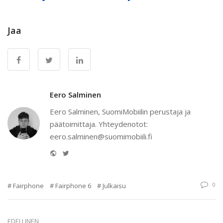
Jaa
Eero Salminen
Eero Salminen, SuomiMobiilin perustaja ja
päätoimittaja. Yhteydenotot:
eero.salminen@suomimobiili.fi
Website
Twitter
0
Fairphone
Fairphone 6
Julkaisu
EDELLINEN