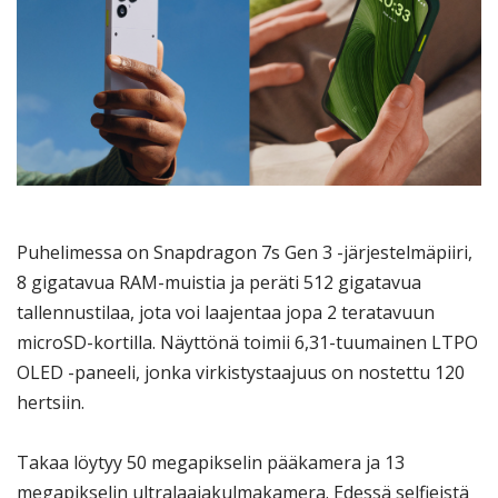
Puhelimessa on Snapdragon 7s Gen 3 -järjestelmäpiiri,
8 gigatavua RAM-muistia ja peräti 512 gigatavua
tallennustilaa, jota voi laajentaa jopa 2 teratavuun
microSD-kortilla. Näyttönä toimii 6,31-tuumainen LTPO
OLED -paneeli, jonka virkistystaajuus on nostettu 120
hertsiin.
Takaa löytyy 50 megapikselin pääkamera ja 13
megapikselin ultralaajakulmakamera. Edessä selfieistä