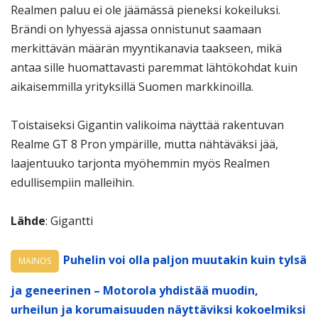
Realmen paluu ei ole jäämässä pieneksi kokeiluksi.
Brändi on lyhyessä ajassa onnistunut saamaan
merkittävän määrän myyntikanavia taakseen, mikä
antaa sille huomattavasti paremmat lähtökohdat kuin
aikaisemmilla yrityksillä Suomen markkinoilla.
Toistaiseksi Gigantin valikoima näyttää rakentuvan
Realme GT 8 Pron ympärille, mutta nähtäväksi jää,
laajentuuko tarjonta myöhemmin myös Realmen
edullisempiin malleihin.
Lähde
: Gigantti
Puhelin voi olla paljon muutakin kuin tylsä
MAINOS
ja geneerinen – Motorola yhdistää muodin,
urheilun ja korumaisuuden näyttäviksi kokoelmiksi