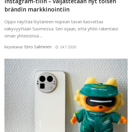
Instagram-tilin – valjastetaan nyt toisen
brändin markkinointiin
Oppo näyttää löytäneen nopean tavan kasvattaa
näkyvyyttään Suomessa. Sen sijaan, että yhtiö rakentaisi
oman yhteisönsä ...
Eero Salminen
Kirjoittanut
24.7.2026