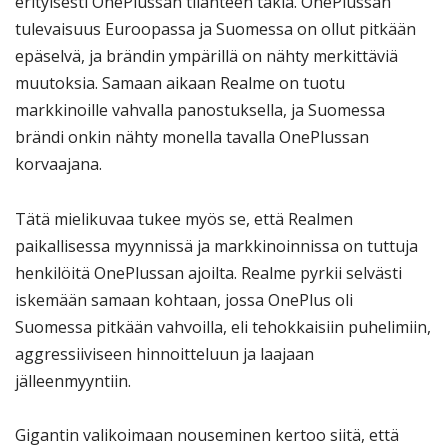
erityisesti OnePlussan tilanteen takia. OnePlussan
tulevaisuus Euroopassa ja Suomessa on ollut pitkään
epäselvä, ja brändin ympärillä on nähty merkittäviä
muutoksia. Samaan aikaan Realme on tuotu
markkinoille vahvalla panostuksella, ja Suomessa
brändi onkin nähty monella tavalla OnePlussan
korvaajana.
Tätä mielikuvaa tukee myös se, että Realmen
paikallisessa myynnissä ja markkinoinnissa on tuttuja
henkilöitä OnePlussan ajoilta. Realme pyrkii selvästi
iskemään samaan kohtaan, jossa OnePlus oli
Suomessa pitkään vahvoilla, eli tehokkaisiin puhelimiin,
aggressiiviseen hinnoitteluun ja laajaan
jälleenmyyntiin.
Gigantin valikoimaan nouseminen kertoo siitä, että