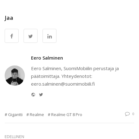
Jaa
Eero Salminen
Eero Salminen, SuomiMobiilin perustaja ja
päätoimittaja. Yhteydenotot:
eero.salminen@suomimobiili.fi
Website
Twitter
0
Gigantti
Realme
Realme GT 8 Pro
EDELLINEN