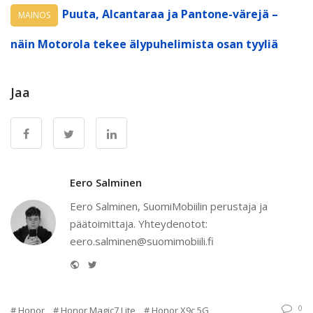
Puuta, Alcantaraa ja Pantone-värejä –
MAINOS
näin Motorola tekee älypuhelimista osan tyyliä
Jaa
Eero Salminen
Eero Salminen, SuomiMobiilin perustaja ja
päätoimittaja. Yhteydenotot:
eero.salminen@suomimobiili.fi
Website
Twitter
0
Honor
Honor Magic7 Lite
Honor X9c 5G