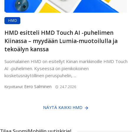
HMD
HMD esitteli HMD Touch AI -puhelimen
Kiinassa – myydään Lumia-muotoilulla ja
tekoälyn kanssa
Suomalainen HMD on esitellyt Kiinan markkinoille HMD Touch
AI -puhelimen. Kyseessä on pienikokoinen
kosketusnäytöllinen peruspuhelin, ...
Eero Salminen
Kirjoittanut
24.7.2026
NÄYTÄ KAIKKI HMD
Tilaa SuomiMobiilin uutiskirje!