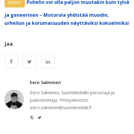
Puhelin voi olla paljon muutakin kuin tylsä
MAINOS
ja geneerinen – Motorola yhdistää muodin,
urheilun ja korumaisuuden näyttäviksi kokoelmiksi
Jaa
Eero Salminen
Eero Salminen, SuomiMobiilin perustaja ja
päätoimittaja. Yhteydenotot:
eero.salminen@suomimobiili.fi
Website
Twitter