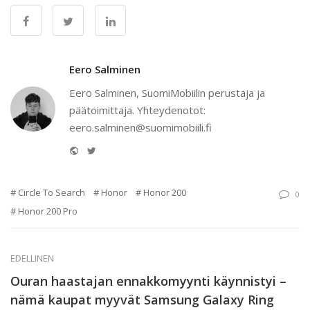
Eero Salminen
Eero Salminen, SuomiMobiilin perustaja ja
päätoimittaja. Yhteydenotot:
eero.salminen@suomimobiili.fi
Website
Twitter
Circle To Search
Honor
Honor 200
0
Honor 200 Pro
EDELLINEN
Ouran haastajan ennakkomyynti käynnistyi –
nämä kaupat myyvät Samsung Galaxy Ring