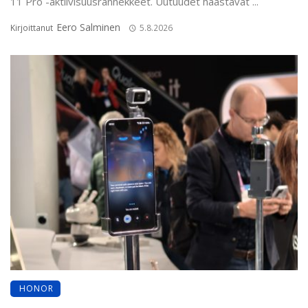
11 Pro -aktiivisuusrannekkeet. Uutuudet haastavat ...
Eero Salminen
Kirjoittanut
5.8.2026
HONOR