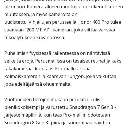
ulkonäön. Kamera-alueen muotoilu on kokenut suuren
muutoksen, ja myös kameroita on
uudistettu. Vihjailujen perusteella Honor 400 Pro tulee
saamaan ”200 MP AI” -kameran, joka viittaa vahvaan
tekoälytukeen kuvanotossa.
Puhelimien fyysisessä rakenteessa on nähtävissä
selkeitä eroja. Perusmallissa on tasaiset reunat ja kaksi
takakameraa, kun taas Pro-malli tarjoaa
kolmoiskameran ja kaarevan rungon, joka vaikuttaa
jopa edeltäjäänsä ohuemmalta.
Vuotaneiden tietojen mukaan perusmalli olisi
pienikokoisempi ja varustettu Snapdragon 7 Gen 3 -
järjestelmäpiirillä, kun taas Pro-malliin odotetaan
Snapdragon 8 Gen 3 -piiriä ja suurempaa näyttöä.