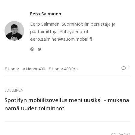
Eero Salminen
Eero Salminen, SuomiMobiilin perustaja ja
päätoimittaja. Yhteydenotot:
eero.salminen@suomimobiili.fi
Website
Twitter
0
Honor
Honor 400
Honor 400 Pro
EDELLINEN
Spotifyn mobiilisovellus meni uusiksi – mukana
nämä uudet toiminnot
SEURAAVA