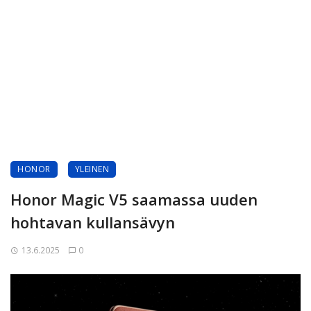
HONOR
YLEINEN
Honor Magic V5 saamassa uuden
hohtavan kullansävyn
13.6.2025
0