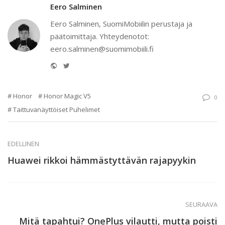
Eero Salminen
Eero Salminen, SuomiMobiilin perustaja ja
päätoimittaja. Yhteydenotot:
eero.salminen@suomimobiili.fi
Website
Twitter
Honor
Honor Magic V5
0
Taittuvanäyttöiset Puhelimet
EDELLINEN
Huawei rikkoi hämmästyttävän rajapyykin
SEURAAVA
Mitä tapahtui? OnePlus vilautti, mutta poisti