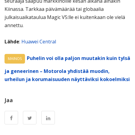
seuraaja saapuu markkinoille kesän aikana ainakin
Kiinassa. Tarkkaa päivämäärää tai globaalia
julkaisuaikataulua Magic V5:lle ei kuitenkaan ole vielä
annettu.
Lähde
:
Huawei Central
Puhelin voi olla paljon muutakin kuin tylsä
MAINOS
ja geneerinen – Motorola yhdistää muodin,
urheilun ja korumaisuuden näyttäviksi kokoelmiksi
Jaa