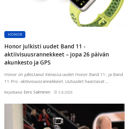
HONOR
Honor julkisti uudet Band 11 -
aktiivisuusrannekkeet – jopa 26 päivän
akunkesto ja GPS
Honor on julkistanut Kiinassa uudet Honor Band 11- ja Band
11 Pro -aktiivisuusrannekkeet. Uutuudet haastavat ...
Eero Salminen
Kirjoittanut
5.8.2026