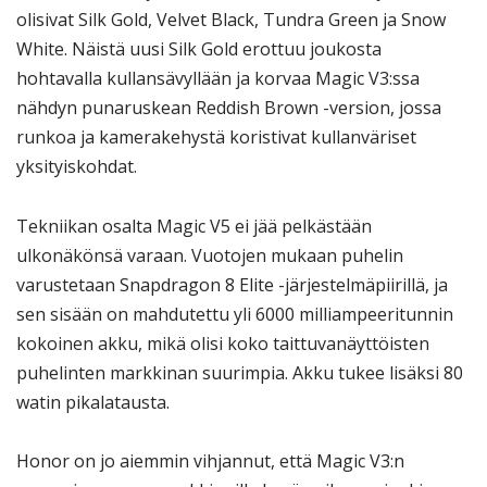
olisivat Silk Gold, Velvet Black, Tundra Green ja Snow
White. Näistä uusi Silk Gold erottuu joukosta
hohtavalla kullansävyllään ja korvaa Magic V3:ssa
nähdyn punaruskean Reddish Brown -version, jossa
runkoa ja kamerakehystä koristivat kullanväriset
yksityiskohdat.
Tekniikan osalta Magic V5 ei jää pelkästään
ulkonäkönsä varaan. Vuotojen mukaan puhelin
varustetaan Snapdragon 8 Elite -järjestelmäpiirillä, ja
sen sisään on mahdutettu yli 6000 milliampeeritunnin
kokoinen akku, mikä olisi koko taittuvanäyttöisten
puhelinten markkinan suurimpia. Akku tukee lisäksi 80
watin pikalatausta.
Honor on jo aiemmin vihjannut, että Magic V3:n