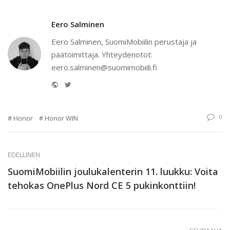
Eero Salminen
Eero Salminen, SuomiMobiilin perustaja ja
päätoimittaja. Yhteydenotot:
eero.salminen@suomimobiili.fi
Website
Twitter
0
Honor
Honor WIN
EDELLINEN
SuomiMobiilin joulukalenterin 11. luukku: Voita
tehokas OnePlus Nord CE 5 pukinkonttiin!