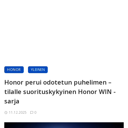
HONOR
YLEINEN
Honor perui odotetun puhelimen –
tilalle suorituskykyinen Honor WIN -
sarja
11.12.2025
0