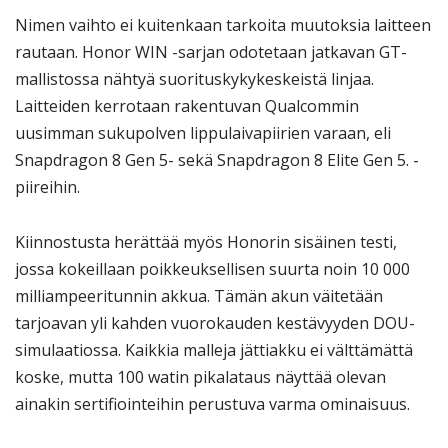
Nimen vaihto ei kuitenkaan tarkoita muutoksia laitteen
rautaan. Honor WIN -sarjan odotetaan jatkavan GT-
mallistossa nähtyä suorituskykykeskeistä linjaa.
Laitteiden kerrotaan rakentuvan Qualcommin
uusimman sukupolven lippulaivapiirien varaan, eli
Snapdragon 8 Gen 5- sekä Snapdragon 8 Elite Gen 5. -
piireihin.
Kiinnostusta herättää myös Honorin sisäinen testi,
jossa kokeillaan poikkeuksellisen suurta noin 10 000
milliampeeritunnin akkua. Tämän akun väitetään
tarjoavan yli kahden vuorokauden kestävyyden DOU-
simulaatiossa. Kaikkia malleja jättiakku ei välttämättä
koske, mutta 100 watin pikalataus näyttää olevan
ainakin sertifiointeihin perustuva varma ominaisuus.