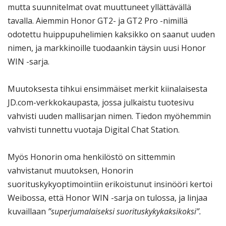
mutta suunnitelmat ovat muuttuneet yllättävällä
tavalla. Aiemmin Honor GT2- ja GT2 Pro -nimillä
odotettu huippupuhelimien kaksikko on saanut uuden
nimen, ja markkinoille tuodaankin täysin uusi Honor
WIN -sarja.
Muutoksesta tihkui ensimmäiset merkit kiinalaisesta
JD.com-verkkokaupasta, jossa julkaistu tuotesivu
vahvisti uuden mallisarjan nimen. Tiedon myöhemmin
vahvisti tunnettu vuotaja Digital Chat Station.
Myös Honorin oma henkilöstö on sittemmin
vahvistanut muutoksen, Honorin
suorituskykyoptimointiin erikoistunut insinööri kertoi
Weibossa, että Honor WIN -sarja on tulossa, ja linjaa
kuvaillaan
”superjumalaiseksi suorituskykykaksikoksi”.