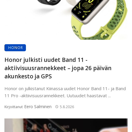
HONOR
Honor julkisti uudet Band 11 -
aktiivisuusrannekkeet – jopa 26 päivän
akunkesto ja GPS
Honor on julkistanut Kiinassa uudet Honor Band 11- ja Band
11 Pro -aktiivisuusrannekkeet. Uutuudet haastavat ...
Eero Salminen
Kirjoittanut
5.8.2026