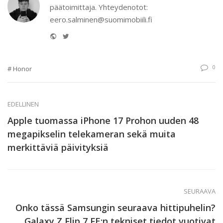
päätoimittaja. Yhteydenotot:
eero.salminen@suomimobiili.fi
Website
Twitter
0
Honor
EDELLINEN
Apple tuomassa iPhone 17 Prohon uuden 48
megapikselin telekameran sekä muita
merkittäviä päivityksiä
SEURAAVA
Onko tässä Samsungin seuraava hittipuhelin?
Galaxy Z Flip 7 FE:n tekniset tiedot vuotivat