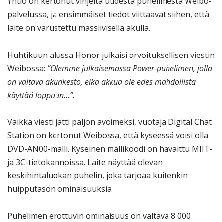
Yhtiö on kertonut vihjeitä uudesta puhelimesta Weibo-
palvelussa, ja ensimmäiset tiedot viittaavat siihen, että
laite on varustettu massiivisella akulla.
Huhtikuun alussa Honor julkaisi arvoituksellisen viestin
Weibossa:
”Olemme julkaisemassa Power-puhelimen, jolla
on valtava akunkesto, eikä akkua ole edes mahdollista
käyttää loppuun…”.
Vaikka viesti jätti paljon avoimeksi, vuotaja Digital Chat
Station on kertonut Weibossa, että kyseessä voisi olla
DVD-AN00-malli. Kyseinen mallikoodi on havaittu MIIT-
ja 3C-tietokannoissa. Laite näyttää olevan
keskihintaluokan puhelin, joka tarjoaa kuitenkin
huipputason ominaisuuksia.
Puhelimen erottuvin ominaisuus on valtava 8 000