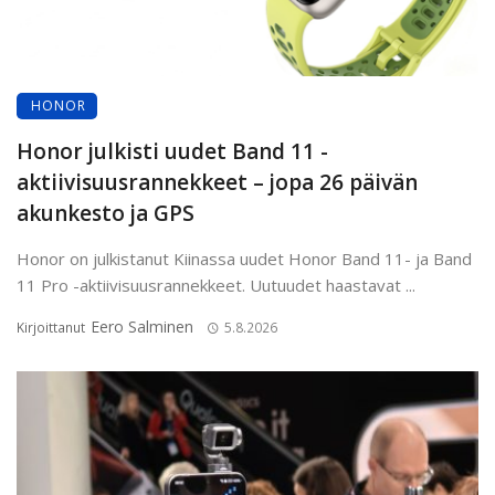
HONOR
Honor julkisti uudet Band 11 -
aktiivisuusrannekkeet – jopa 26 päivän
akunkesto ja GPS
Honor on julkistanut Kiinassa uudet Honor Band 11- ja Band
11 Pro -aktiivisuusrannekkeet. Uutuudet haastavat ...
Eero Salminen
Kirjoittanut
5.8.2026