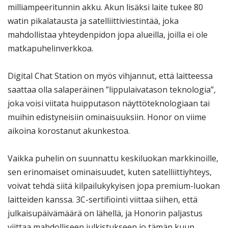
milliampeeritunnin akku. Akun lisäksi laite tukee 80
watin pikalatausta ja satelliittiviestintää, joka
mahdollistaa yhteydenpidon jopa alueilla, joilla ei ole
matkapuhelinverkkoa.
Digital Chat Station on myös vihjannut, että laitteessa
saattaa olla salaperäinen ”lippulaivatason teknologia”,
joka voisi viitata huipputason näyttöteknologiaan tai
muihin edistyneisiin ominaisuuksiin. Honor on viime
aikoina korostanut akunkestoa.
Vaikka puhelin on suunnattu keskiluokan markkinoille,
sen erinomaiset ominaisuudet, kuten satelliittiyhteys,
voivat tehdä siitä kilpailukykyisen jopa premium-luokan
laitteiden kanssa. 3C-sertifiointi viittaa siihen, että
julkaisupäivämäärä on lähellä, ja Honorin paljastus
viittaa mahdolliseen julkistukseen jo tämän kuun