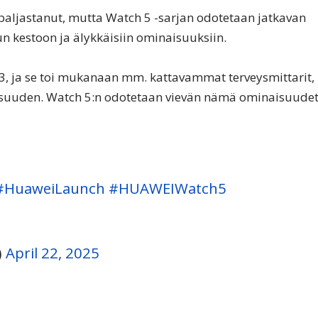
 paljastanut, mutta Watch 5 -sarjan odotetaan jatkavan
n kestoon ja älykkäisiin ominaisuuksiin.
3, ja se toi mukanaan mm. kattavammat terveysmittarit,
isuuden. Watch 5:n odotetaan vievän nämä ominaisuude
#HuaweiLaunch
#HUAWEIWatch5
)
April 22, 2025