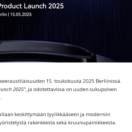
seeraustilaisuuden 15. toukokuuta 2025 Berliinissä.
aunch 2025”
, ja odotettavissa on uuden sukupolven
.
ullaan keskittymään tyylikkääseen ja moderniin
yöristetystä rakenteesta sekä kruunupainikkeesta.