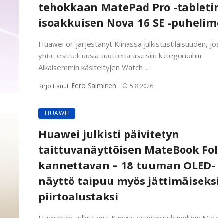
tehokkaan MatePad Pro -tabletin
isoakkuisen Nova 16 SE -puheli
Huawei on järjestänyt Kiinassa julkistustilaisuuden, jo
yhtiö esitteli uusia tuotteita useisiin kategorioihin.
Aikaisemmin käsiteltyjen Watch ...
Eero Salminen
Kirjoittanut
5.8.2026
HUAWEI
Huawei julkisti päivitetyn
taittuvanäyttöisen MateBook Fol
kannettavan – 18 tuuman OLED-
näyttö taipuu myös jättimäiseks
piirtoalustaksi
Huawei on julkistanut Kiinassa uuden sukupolven Ma