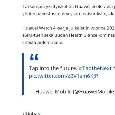
Tarkempia yksityiskohtia Huawei ei ole vielä
yhtiön panostusta terveysominaisuuksiin, aku
Huawei Watch 4 -sarja julkaistiin vuonna 202
eSIM-tuen sekä uuden Health Glance -omina
entistä pidemmälle.
Tap into the future.
#TaptheNext
pic.twitter.com/zBV1sm6KJP
— Huawei Mobile (@HuaweiMobile
Lähde
:
X