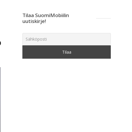
Tilaa SuomiMobiilin
uutiskirje!
o