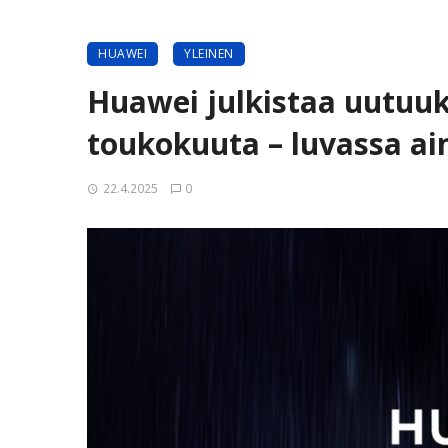
HUAWEI
YLEINEN
Huawei julkistaa uutuuk
toukokuuta – luvassa ai
22.4.2025
0