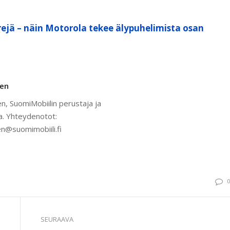
ejä – näin Motorola tekee älypuhelimista osan
nen
n, SuomiMobiilin perustaja ja
a. Yhteydenotot:
n@suomimobiili.fi
SEURAAVA