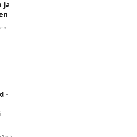
 ja
men
ssa
d -
i
teBook