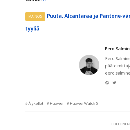
Puuta, Alcantaraa ja Pantone-vär
MAINOS
tyyliä
Eero Salmi
Eero Salmine
päätoimittaj
eero.salmine
Website
Twitter
Älykellot
Huawei
Huawei Watch 5
EDELLINEN