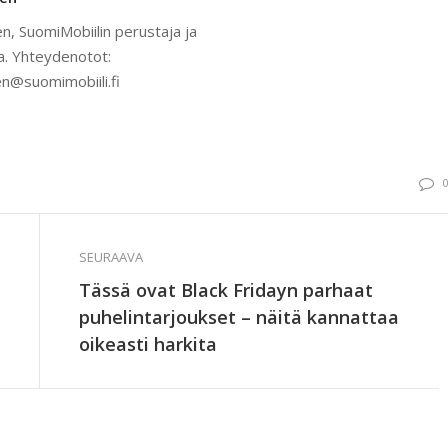
n, SuomiMobiilin perustaja ja
a. Yhteydenotot:
n@suomimobiili.fi
SEURAAVA
Tässä ovat Black Fridayn parhaat
puhelintarjoukset – näitä kannattaa
oikeasti harkita