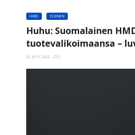
HMD
YLEINEN
Huhu: Suomalainen HMD
tuotevalikoimaansa – l
28.11.2025
0