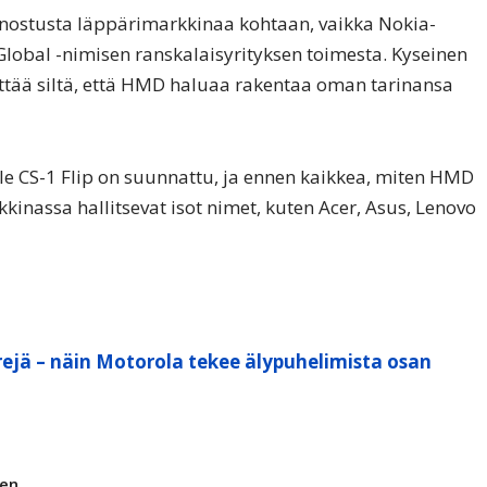
nnostusta läppärimarkkinaa kohtaan, vaikka Nokia-
 Global -nimisen ranskalaisyrityksen toimesta. Kyseinen
äyttää siltä, että HMD haluaa rakentaa oman tarinansa
le CS-1 Flip on suunnattu, ja ennen kaikkea, miten HMD
kinassa hallitsevat isot nimet, kuten Acer, Asus, Lenovo
ejä – näin Motorola tekee älypuhelimista osan
nen