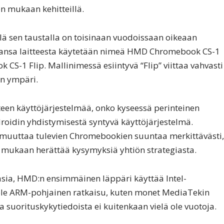
n mukaan kehitteillä.
llä sen taustalla on toisinaan vuodoissaan oikeaan
nsa laitteesta käytetään nimeä HMD Chromebook CS-1
CS-1 Flip. Mallinimessä esiintyvä “Flip” viittaa vahvasti
an ympäri.
itteen käyttöjärjestelmää, onko kyseessä perinteinen
roidin yhdistymisestä syntyvä käyttöjärjestelmä.
oi muuttaa tulevien Chromebookien suuntaa merkittävästi,
mukaan herättää kysymyksiä yhtiön strategiasta.
i asia, HMD:n ensimmäinen läppäri käyttää Intel-
ä ole ARM-pohjainen ratkaisu, kuten monet MediaTekin
uorituskykytiedoista ei kuitenkaan vielä ole vuotoja.