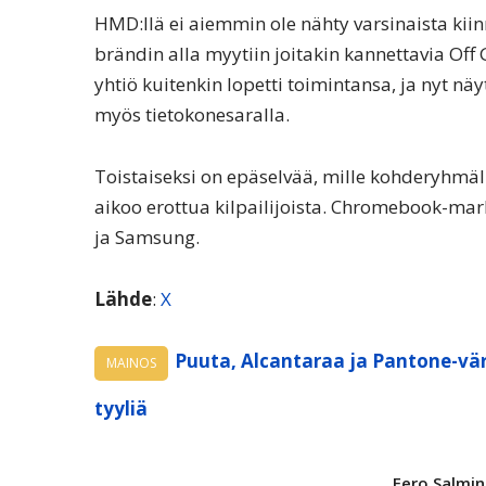
HMD:llä ei aiemmin ole nähty varsinaista kii
brändin alla myytiin joitakin kannettavia Off
yhtiö kuitenkin lopetti toimintansa, ja nyt n
myös tietokonesaralla.
Toistaiseksi on epäselvää, mille kohderyhmäl
aikoo erottua kilpailijoista. Chromebook-mark
ja Samsung.
Lähde
:
X
Puuta, Alcantaraa ja Pantone-vär
MAINOS
tyyliä
Eero Salmi