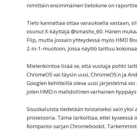
nimittäin ensimmäinen tietokone on raporttie
Tieto kannattaa ottaa varauksella vastaan, si
osunut X-käyttäjä @smashx_60. Hänen mukaa
Flip, mutta jossain yhteydessä myös HMD Book 
2-in-1-muotoon, jossa näyttö taittuu kokona
Mielenkiintoa lisää se, että vuotaja pohtii la
ChromeOS vai täysin uusi, ChromeOS:n ja And
Googlen kehitteillä oleva uusi järjestelmä v
joten HMD:n mahdollinen varhainen hyppäys 
Sisuskaluista tiedetään toistaiseksi vain yks
prosessoria. Tämä tarkoittaa, ettei kyseess
Kompanio-sarjan Chromebookit. Tarkemmista s