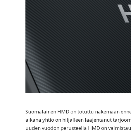
Suomalainen HMD on totuttu näkemään ennen
aikana yhtiö on hiljalleen laajentanut tarjooma
uuden vuodon perusteella HMD on valmistau