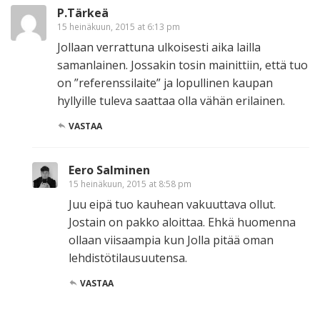
P.Tärkeä
15 heinäkuun, 2015 at 6:13 pm
Jollaan verrattuna ulkoisesti aika lailla
samanlainen. Jossakin tosin mainittiin, että tuo
on ”referenssilaite” ja lopullinen kaupan
hyllyille tuleva saattaa olla vähän erilainen.
VASTAA
Eero Salminen
15 heinäkuun, 2015 at 8:58 pm
Juu eipä tuo kauhean vakuuttava ollut.
Jostain on pakko aloittaa. Ehkä huomenna
ollaan viisaampia kun Jolla pitää oman
lehdistötilausuutensa.
VASTAA