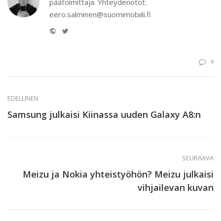
päätoimittaja. Yhteydenotot:
eero.salminen@suomimobiili.fi
Website
Twitter
4
EDELLINEN
Samsung julkaisi Kiinassa uuden Galaxy A8:n
SEURAAVA
Meizu ja Nokia yhteistyöhön? Meizu julkaisi
vihjailevan kuvan