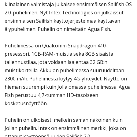
kiinalainen valmistaja julkaisee ensimmäisen Sailfish OS
2.0-puhelimen. Nyt Intex Technologies on julkaissut
ensimmäisen Sailfish käyttöjerjestelmää käyttävän
älypuhelimen. Puhelin on nimeltään Agua Fish.
Puhelimessa on Qualcomm Snapdragon 410-
presessori, 1GB-RAM-muistia sekä 8GB sisäistä
tallennustilaa, jota voidaan laajentaa 32 GB:n
muistikorteilla. Akku on puhelimessa suuruudeltaan
2300 mAh. Puhelimesta löytyy 4G-yhteydet. Näyttö on
hieman suurempi kuin Jolla omassa puhelimessa. Agua
Fish perustuu 4,7-tumman HD-tasoiseen
kosketusnäyttöön.
Puhelin on ulkoisesti melkein saman näköinen kuin
Jollan puhelin. Intex on ensimmäinen merkki, joka on
ottanut käyttöönsä uuden Sailfish 2.0-