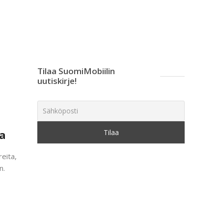
Tilaa SuomiMobiilin
uutiskirje!
la
eita,
n.