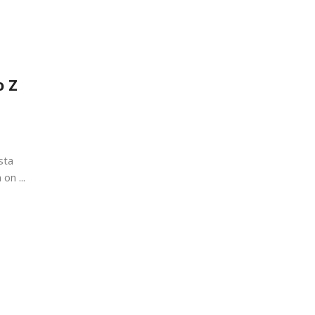
o Z
sta
on ...