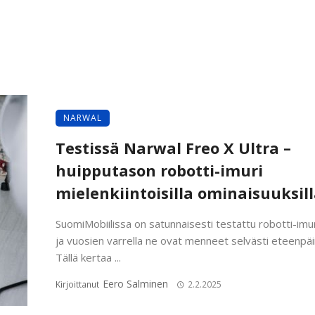
NARWAL
Testissä Narwal Freo X Ultra –
huipputason robotti-imuri
mielenkiintoisilla ominaisuuksil
SuomiMobiilissa on satunnaisesti testattu robotti-imur
ja vuosien varrella ne ovat menneet selvästi eteenpäi
Tällä kertaa ...
Eero Salminen
Kirjoittanut
2.2.2025