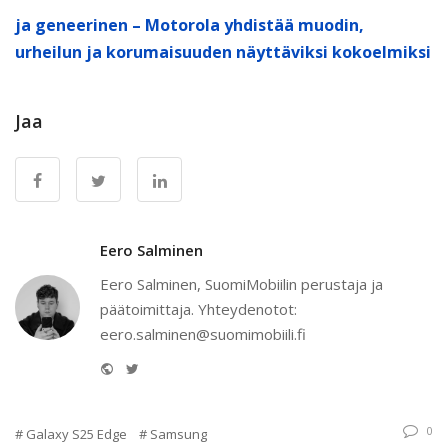
ja geneerinen – Motorola yhdistää muodin,
urheilun ja korumaisuuden näyttäviksi kokoelmiksi
Jaa
Eero Salminen
Eero Salminen, SuomiMobiilin perustaja ja
päätoimittaja. Yhteydenotot:
eero.salminen@suomimobiili.fi
Website
Twitter
0
Galaxy S25 Edge
Samsung