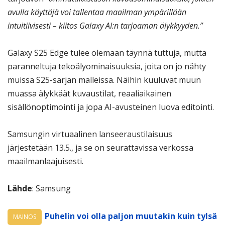
avulla käyttäjä voi tallentaa maailman ympärillään
intuitiivisesti – kiitos Galaxy AI:n tarjoaman älykkyyden.”
Galaxy S25 Edge tulee olemaan täynnä tuttuja, mutta
paranneltuja tekoälyominaisuuksia, joita on jo nähty
muissa S25-sarjan malleissa. Näihin kuuluvat muun
muassa älykkäät kuvaustilat, reaaliaikainen
sisällönoptimointi ja jopa AI-avusteinen luova editointi.
Samsungin virtuaalinen lanseeraustilaisuus
järjestetään 13.5., ja se on seurattavissa verkossa
maailmanlaajuisesti.
Lähde
: Samsung
Puhelin voi olla paljon muutakin kuin tylsä
MAINOS