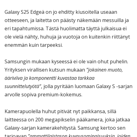
Galaxy S25 Edgeä on jo ehditty kiusoitella useaan
otteeseen, ja laitetta on päästy näkemään messuilla ja
eri tapahtumissa. Tästä huolimatta täyttä julkaisua ei
ole vielä nähty, huhuja ja vuotoja on kuitenkin riittänyt
enemmän kuin tarpeeksi.
Samsungin mukaan kyseessä ei ole vain ohut puhelin.
Yrityksen virallisen kutsun mukaan
”jokainen muoto,
ääriviiva ja komponentti kuvastaa tarkkaa
suunnittelutyötä”
, jolla pyritään luomaan Galaxy S -sarjan
arvolle sopiva premium-kokemus.
Kamerapuolella huhut pitivät nyt paikkansa, sillä
laitteessa on 200 megapikselin pääkamera, joka jatkaa
Galaxy-sarjan kamerakehitystä. Samsung kertoo sen
tarjoavan
”ammattilaistason kuvausominaisuuksia, joiden