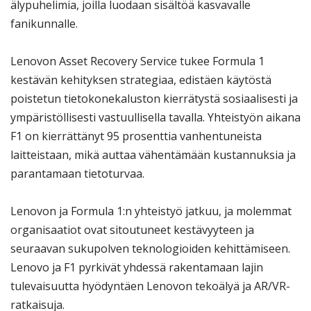
älypuhelimia, joilla luodaan sisältöä kasvavalle
fanikunnalle.
Lenovon Asset Recovery Service tukee Formula 1
kestävän kehityksen strategiaa, edistäen käytöstä
poistetun tietokonekaluston kierrätystä sosiaalisesti ja
ympäristöllisesti vastuullisella tavalla. Yhteistyön aikana
F1 on kierrättänyt 95 prosenttia vanhentuneista
laitteistaan, mikä auttaa vähentämään kustannuksia ja
parantamaan tietoturvaa.
Lenovon ja Formula 1:n yhteistyö jatkuu, ja molemmat
organisaatiot ovat sitoutuneet kestävyyteen ja
seuraavan sukupolven teknologioiden kehittämiseen.
Lenovo ja F1 pyrkivät yhdessä rakentamaan lajin
tulevaisuutta hyödyntäen Lenovon tekoälyä ja AR/VR-
ratkaisuja.