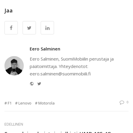
Jaa
Eero Salminen
Eero Salminen, SuomiMobiilin perustaja ja
päätoimittaja. Yhteydenotot:
eero.salminen@suomimobiili.fi
Website
Twitter
0
F1
Lenovo
Motorola
EDELLINEN