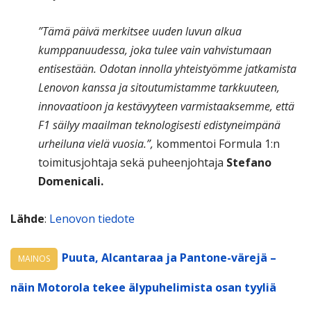
”Tämä päivä merkitsee uuden luvun alkua
kumppanuudessa, joka tulee vain vahvistumaan
entisestään. Odotan innolla yhteistyömme jatkamista
Lenovon kanssa ja sitoutumistamme tarkkuuteen,
innovaatioon ja kestävyyteen varmistaaksemme, että
F1 säilyy maailman teknologisesti edistyneimpänä
urheiluna vielä vuosia.”,
kommentoi Formula 1:n
toimitusjohtaja sekä puheenjohtaja
Stefano
Domenicali.
Lähde
:
Lenovon tiedote
Puuta, Alcantaraa ja Pantone-värejä –
MAINOS
näin Motorola tekee älypuhelimista osan tyyliä