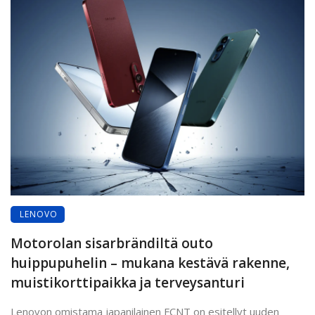
LENOVO
Motorolan sisarbrändiltä outo
huippupuhelin – mukana kestävä rakenne,
muistikorttipaikka ja terveysanturi
Lenovon omistama japanilainen FCNT on esitellyt uuden