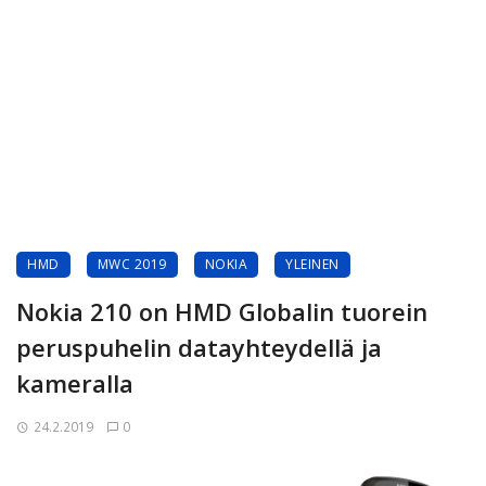
HMD
MWC 2019
NOKIA
YLEINEN
Nokia 210 on HMD Globalin tuorein
peruspuhelin datayhteydellä ja
kameralla
24.2.2019
0