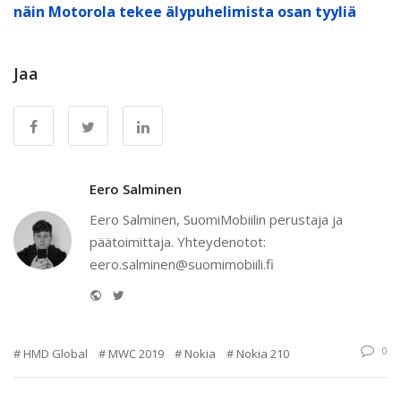
näin Motorola tekee älypuhelimista osan tyyliä
Jaa
Eero Salminen
Eero Salminen, SuomiMobiilin perustaja ja
päätoimittaja. Yhteydenotot:
eero.salminen@suomimobiili.fi
Website
Twitter
0
HMD Global
MWC 2019
Nokia
Nokia 210