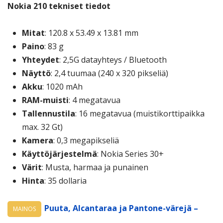
Nokia 210 tekniset tiedot
Mitat
: 120.8 x 53.49 x 13.81 mm
Paino
: 83 g
Yhteydet
: 2,5G datayhteys / Bluetooth
Näyttö
: 2,4 tuumaa (240 x 320 pikseliä)
Akku
: 1020 mAh
RAM-muisti
: 4 megatavua
Tallennustila
: 16 megatavua (muistikorttipaikka
max. 32 Gt)
Kamera
: 0,3 megapikseliä
Käyttöjärjestelmä
: Nokia Series 30+
Värit
: Musta, harmaa ja punainen
Hinta
: 35 dollaria
Puuta, Alcantaraa ja Pantone-värejä –
MAINOS