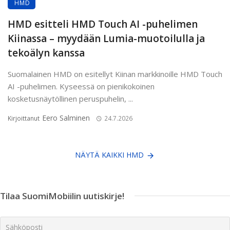
HMD
HMD esitteli HMD Touch AI -puhelimen
Kiinassa – myydään Lumia-muotoilulla ja
tekoälyn kanssa
Suomalainen HMD on esitellyt Kiinan markkinoille HMD Touch
AI -puhelimen. Kyseessä on pienikokoinen
kosketusnäytöllinen peruspuhelin, ...
Eero Salminen
Kirjoittanut
24.7.2026
NÄYTÄ KAIKKI HMD
Tilaa SuomiMobiilin uutiskirje!