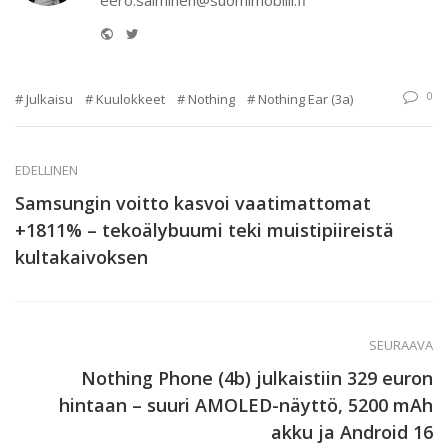
Website
Twitter
0
Julkaisu
Kuulokkeet
Nothing
Nothing Ear (3a)
EDELLINEN
Samsungin voitto kasvoi vaatimattomat
+1811% – tekoälybuumi teki muistipiireistä
kultakaivoksen
SEURAAVA
Nothing Phone (4b) julkaistiin 329 euron
hintaan – suuri AMOLED-näyttö, 5200 mAh
akku ja Android 16