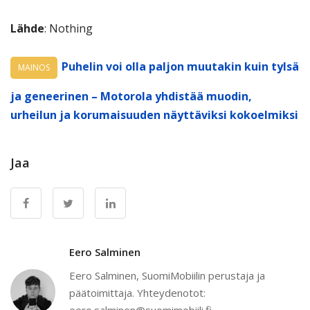
Lähde
: Nothing
Puhelin voi olla paljon muutakin kuin tylsä
MAINOS
ja geneerinen – Motorola yhdistää muodin,
urheilun ja korumaisuuden näyttäviksi kokoelmiksi
Jaa
Eero Salminen
Eero Salminen, SuomiMobiilin perustaja ja
päätoimittaja. Yhteydenotot:
eero.salminen@suomimobiili.fi