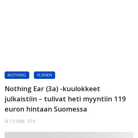
NOTHING
YLEINEN
Nothing Ear (3a) -kuulokkeet
julkaistiin – tulivat heti myyntiin 119
euron hintaan Suomessa
7.7.2026
0