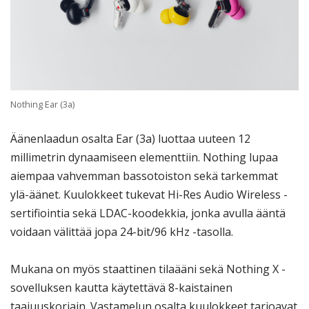
Nothing Ear (3a)
Äänenlaadun osalta Ear (3a) luottaa uuteen 12
millimetrin dynaamiseen elementtiin. Nothing lupaa
aiempaa vahvemman bassotoiston sekä tarkemmat
ylä-äänet. Kuulokkeet tukevat Hi-Res Audio Wireless -
sertifiointia sekä LDAC-koodekkia, jonka avulla ääntä
voidaan välittää jopa 24-bit/96 kHz -tasolla.
Mukana on myös staattinen tilaääni sekä Nothing X -
sovelluksen kautta käytettävä 8-kaistainen
taajuuskorjain. Vastamelun osalta kuulokkeet tarjoavat