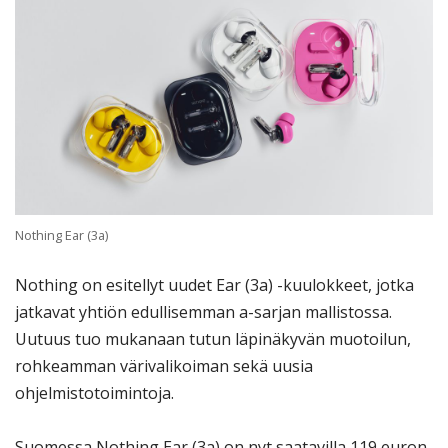
Nothing Ear (3a)
Nothing on esitellyt uudet Ear (3a) -kuulokkeet, jotka
jatkavat yhtiön edullisemman a-sarjan mallistossa.
Uutuus tuo mukanaan tutun läpinäkyvän muotoilun,
rohkeamman värivalikoiman sekä uusia
ohjelmistotoimintoja.
Suomessa Nothing Ear (3a) on nyt saatavilla 119 euron