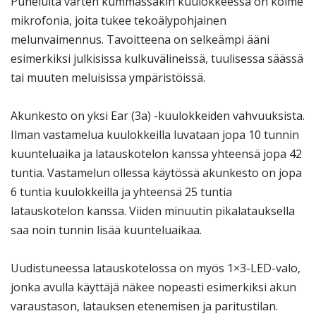
Puheluita varten kummassakin kuulokkeessa on kolme
mikrofonia, joita tukee tekoälypohjainen
melunvaimennus. Tavoitteena on selkeämpi ääni
esimerkiksi julkisissa kulkuvälineissä, tuulisessa säässä
tai muuten meluisissa ympäristöissä.
Akunkesto on yksi Ear (3a) -kuulokkeiden vahvuuksista.
Ilman vastamelua kuulokkeilla luvataan jopa 10 tunnin
kuunteluaika ja latauskotelon kanssa yhteensä jopa 42
tuntia. Vastamelun ollessa käytössä akunkesto on jopa
6 tuntia kuulokkeilla ja yhteensä 25 tuntia
latauskotelon kanssa. Viiden minuutin pikalatauksella
saa noin tunnin lisää kuunteluaikaa.
Uudistuneessa latauskotelossa on myös 1×3-LED-valo,
jonka avulla käyttäjä näkee nopeasti esimerkiksi akun
varaustason, latauksen etenemisen ja paritustilan.