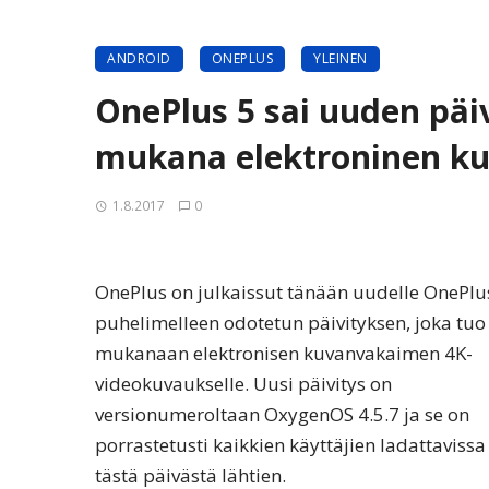
ANDROID
ONEPLUS
YLEINEN
OnePlus 5 sai uuden päi
mukana elektroninen ku
1.8.2017
0
OnePlus on julkaissut tänään uudelle OnePlus
puhelimelleen odotetun päivityksen, joka tuo
mukanaan elektronisen kuvanvakaimen 4K-
videokuvaukselle. Uusi päivitys on
versionumeroltaan OxygenOS 4.5.7 ja se on
porrastetusti kaikkien käyttäjien ladattavissa
tästä päivästä lähtien.