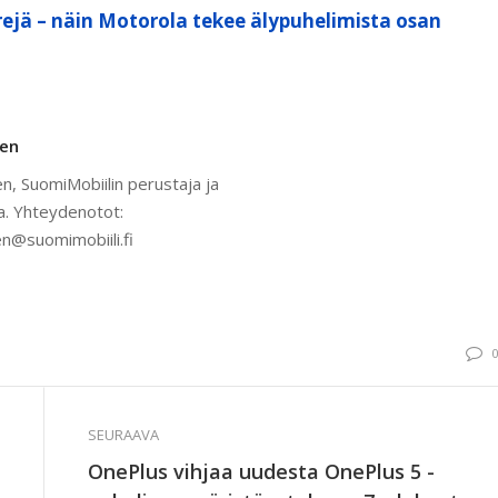
ejä – näin Motorola tekee älypuhelimista osan
nen
n, SuomiMobiilin perustaja ja
a. Yhteydenotot:
n@suomimobiili.fi
SEURAAVA
OnePlus vihjaa uudesta OnePlus 5 -