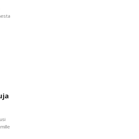
n
nesta
uja
usi
mille