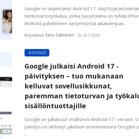
Google on laajentanut Android 17 -käyttöjärjestelmä
tiedonsiirtotyökalua, jonka tavoitteena on tehdä iPho
Android-puhelimeen siirtymisestä aikaisempaa ...
Eero Salminen
Kirjoittanut
23.7.2026
GOOGLE
Google julkaisi Android 17 -
päivityksen – tuo mukanaan
kelluvat sovellusikkunat,
paremman tietoturvan ja työkal
sisällöntuottajille
Google on julkaissut virallisesti Android 17 -version. U
päivitys on lähtenyt jakeluun ensimmäisenä Googlen o
...