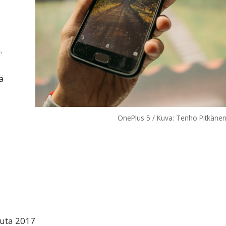
.
ä
.
OnePlus 5 / Kuva: Tenho Pitkäne
uuta 2017