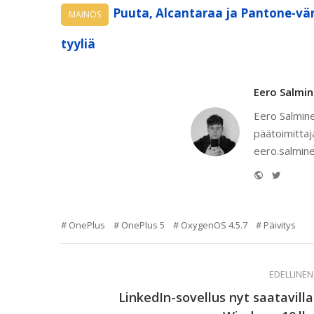
Puuta, Alcantaraa ja Pantone-vär
MAINOS
tyyliä
Eero Salmi
Eero Salmine
päätoimittaj
eero.salmine
Website
Twitter
OnePlus
OnePlus 5
OxygenOS 4.5.7
Päivitys
EDELLINEN
LinkedIn-sovellus nyt saatavilla