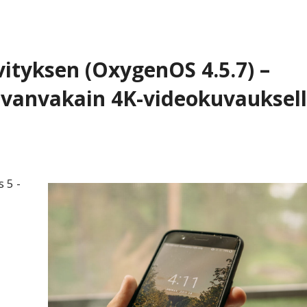
vityksen (OxygenOS 4.5.7) –
vanvakain 4K-videokuvauksel
 5 -