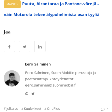
Puuta, Alcantaraa ja Pantone-värejä –
MAINOS
näin Motorola tekee älypuhelimista osan tyyliä
Jaa
Eero Salminen
Eero Salminen, SuomiMobiilin perustaja ja
päätoimittaja. Yhteydenotot:
eero.salminen@suomimobiili.fi
Website
Twitter
Julkaisu
Kuulokkeet
OnePlus
0