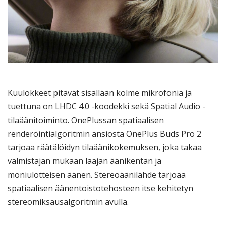
Kuulokkeet pitävät sisällään kolme mikrofonia ja
tuettuna on LHDC 4.0 -koodekki sekä Spatial Audio -
tilaäänitoiminto. OnePlussan spatiaalisen
renderöintialgoritmin ansiosta OnePlus Buds Pro 2
tarjoaa räätälöidyn tilaäänikokemuksen, joka takaa
valmistajan mukaan laajan äänikentän ja
moniulotteisen äänen. Stereoäänilähde tarjoaa
spatiaalisen äänentoistotehosteen itse kehitetyn
stereomiksausalgoritmin avulla.