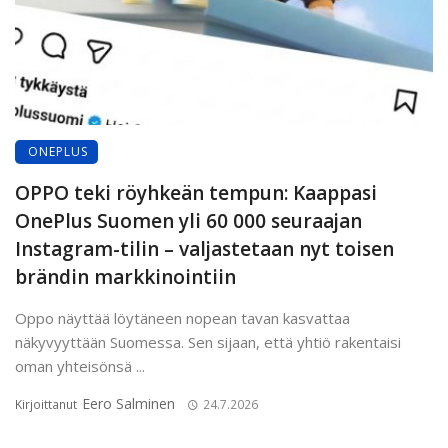
ONEPLUS
OPPO teki röyhkeän tempun: Kaappasi
OnePlus Suomen yli 60 000 seuraajan
Instagram-tilin – valjastetaan nyt toisen
brändin markkinointiin
Oppo näyttää löytäneen nopean tavan kasvattaa
näkyvyyttään Suomessa. Sen sijaan, että yhtiö rakentaisi
oman yhteisönsä ...
Eero Salminen
Kirjoittanut
24.7.2026