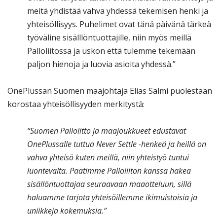
meitä yhdistää vahva yhdessä tekemisen henki ja
yhteisöllisyys. Puhelimet ovat tänä päivänä tärkeä
työväline sisälllöntuottajille, niin myös meillä
Palloliitossa ja uskon että tulemme tekemään
paljon hienoja ja luovia asioita yhdessä.”
OnePlussan Suomen maajohtaja Elias Salmi puolestaan
korostaa yhteisöllisyyden merkitystä:
“Suomen Pallolitto ja maajoukkueet edustavat
OnePlussalle tuttua Never Settle -henkeä ja heillä on
vahva yhteisö kuten meillä, niin yhteistyö tuntui
luontevalta. Päätimme Palloliiton kanssa hakea
sisällöntuottajaa seuraavaan maaotteluun, sillä
haluamme tarjota yhteisöillemme ikimuistoisia ja
uniikkeja kokemuksia.”