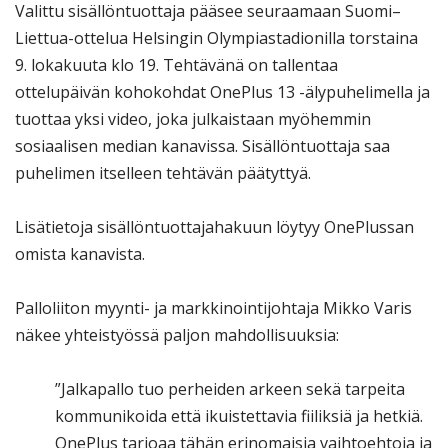
Valittu sisällöntuottaja pääsee seuraamaan Suomi–
Liettua-ottelua Helsingin Olympiastadionilla torstaina
9. lokakuuta klo 19. Tehtävänä on tallentaa
ottelupäivän kohokohdat OnePlus 13 -älypuhelimella ja
tuottaa yksi video, joka julkaistaan myöhemmin
sosiaalisen median kanavissa. Sisällöntuottaja saa
puhelimen itselleen tehtävän päätyttyä.
Lisätietoja sisällöntuottajahakuun löytyy OnePlussan
omista kanavista.
Palloliiton myynti- ja markkinointijohtaja Mikko Varis
näkee yhteistyössä paljon mahdollisuuksia:
”Jalkapallo tuo perheiden arkeen sekä tarpeita
kommunikoida että ikuistettavia fiiliksiä ja hetkiä.
OnePlus tarjoaa tähän erinomaisia vaihtoehtoja ja