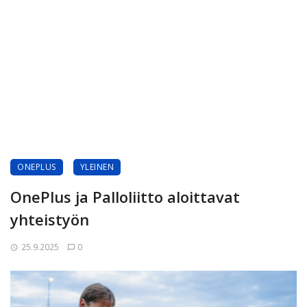
ONEPLUS
YLEINEN
OnePlus ja Palloliitto aloittavat
yhteistyön
25.9.2025
0