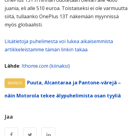
OnePlus 13T:n hinnan odotetaan olevan alle 4000
juania, eli alle 510 euroa. Toistaiseksi ei ole varmuutta
siitä, tullaanko OnePlus 13T näkemään myynnissä
myös globaalisti.
Lisätietoja puhelimesta voi lukea aikaisemmista
artikkeleistamme tämän linkin takaa.
Lähde
:
Ithome.com (kiinaksi)
Puuta, Alcantaraa ja Pantone-värejä –
MAINOS
näin Motorola tekee älypuhelimista osan tyyliä
Jaa