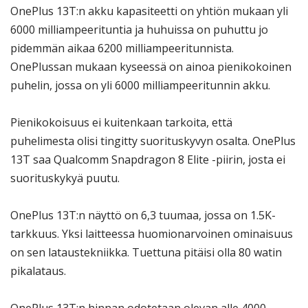
OnePlus 13T:n akku kapasiteetti on yhtiön mukaan yli
6000 milliampeerituntia ja huhuissa on puhuttu jo
pidemmän aikaa 6200 milliampeeritunnista.
OnePlussan mukaan kyseessä on ainoa pienikokoinen
puhelin, jossa on yli 6000 milliampeeritunnin akku.
Pienikokoisuus ei kuitenkaan tarkoita, että
puhelimesta olisi tingitty suorituskyvyn osalta. OnePlus
13T saa Qualcomm Snapdragon 8 Elite -piirin, josta ei
suorituskykyä puutu.
OnePlus 13T:n näyttö on 6,3 tuumaa, jossa on 1.5K-
tarkkuus. Yksi laitteessa huomionarvoinen ominaisuus
on sen lataustekniikka. Tuettuna pitäisi olla 80 watin
pikalataus.