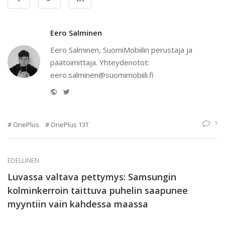
Eero Salminen
Eero Salminen, SuomiMobiilin perustaja ja
päätoimittaja. Yhteydenotot:
eero.salminen@suomimobiili.fi
Website
Twitter
1
OnePlus
OnePlus 13T
EDELLINEN
Luvassa valtava pettymys: Samsungin
kolminkerroin taittuva puhelin saapunee
myyntiin vain kahdessa maassa