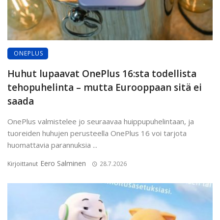
ONEPLUS
Huhut lupaavat OnePlus 16:sta todellista
tehopuhelinta – mutta Eurooppaan sitä ei
saada
OnePlus valmistelee jo seuraavaa huippupuhelintaan, ja
tuoreiden huhujen perusteella OnePlus 16 voi tarjota
huomattavia parannuksia ...
Eero Salminen
Kirjoittanut
28.7.2026