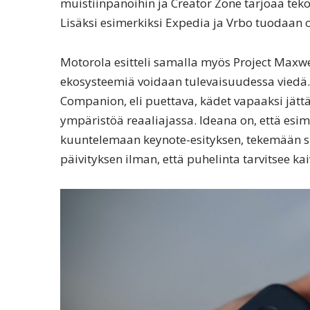
muistiinpanoihin ja Creator Zone tarjoaa teko
Lisäksi esimerkiksi Expedia ja Vrbo tuodaan 
Motorola esitteli samalla myös Project Maxwe
ekosysteemiä voidaan tulevaisuudessa viedä.
Companion, eli puettava, kädet vapaaksi jät
ympäristöä reaaliajassa. Ideana on, että esime
kuuntelemaan keynote-esityksen, tekemään si
päivityksen ilman, että puhelinta tarvitsee kai