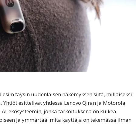
 esiin täysin uudenlaisen näkemyksen siitä, millaiseksi
 Yhtiöt esittelivät yhdessä Lenovo Qiran ja Motorola
un AI-ekosysteemin, jonka tarkoituksena on kulkea
oiseen ja ymmärtää, mitä käyttäjä on tekemässä ilman