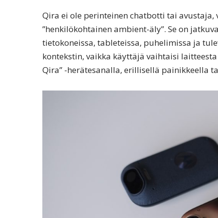
Qira ei ole perinteinen chatbotti tai avustaja
”henkilökohtainen ambient-äly”. Se on jatkuva
tietokoneissa, tableteissa, puhelimissa ja tul
kontekstin, vaikka käyttäjä vaihtaisi laitteest
Qira” -herätesanalla, erillisellä painikkeella t