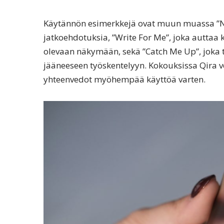
Käytännön esimerkkejä ovat muun muassa ”Nex
jatkoehdotuksia, ”Write For Me”, joka auttaa k
olevaan näkymään, sekä ”Catch Me Up”, joka t
jääneeseen työskentelyyn. Kokouksissa Qira vo
yhteenvedot myöhempää käyttöä varten.