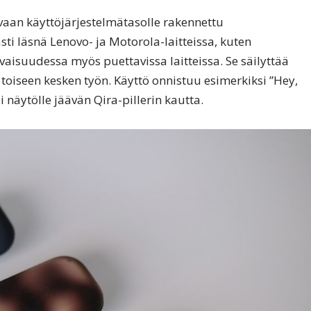
, vaan käyttöjärjestelmätasolle rakennettu
sti läsnä Lenovo- ja Motorola-laitteissa, kuten
evaisuudessa myös puettavissa laitteissa. Se säilyttää
a toiseen kesken työn. Käyttö onnistuu esimerkiksi ”Hey,
ai näytölle jäävän Qira-pillerin kautta.