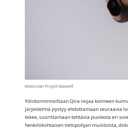
Motorolan Project Maxwell
Ydintoiminnoiltaan Qira nojaa kolmeen kulmak
Järjestelmä pystyy ehdottamaan seuraavia loog
tekee, suorittamaan tehtäviä puolesta eri sov
henkilökohtaisen tietopohjan muistoista, doku