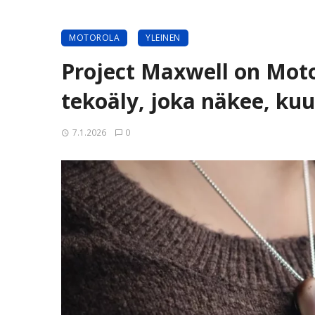
MOTOROLA
YLEINEN
Project Maxwell on Motor
tekoäly, joka näkee, kuu
7.1.2026
0