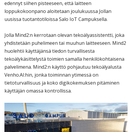
edennyt siihen pisteeseen, että laitteen
loppukokoonpano aloitetaan joulukuussa Jollan
uusissa tuotantotiloissa Salo IoT Campuksella.
Jolla Mind2:n kerrotaan olevan tekoälyassistentti, joka
yhdistetään puhelimeen tai muuhun laitteeseen. Mind2
huolehtii käyttäjänsä tiedon turvallisesta
tekoälykäsittelystä toimien samalla henkilökohtaisena
palvelimena. Mind2:n käyttö pohjautuu tekoälyalusta
Venho.AI:hin, jonka toiminnan ytimessä on
tietoturvallisuus ja koko digikokemuksen pitäminen
käyttäjän omassa kontrollissa.