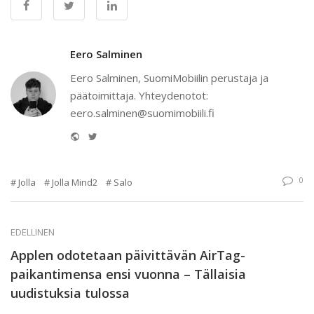
Eero Salminen
Eero Salminen, SuomiMobiilin perustaja ja
päätoimittaja. Yhteydenotot:
eero.salminen@suomimobiili.fi
Website
Twitter
0
Jolla
Jolla Mind2
Salo
EDELLINEN
Applen odotetaan päivittävän AirTag-
paikantimensa ensi vuonna – Tällaisia
uudistuksia tulossa