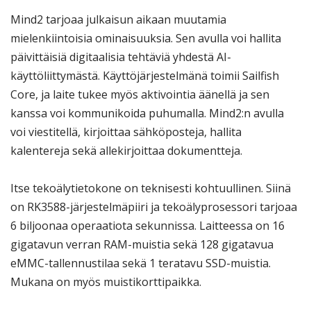
Mind2 tarjoaa julkaisun aikaan muutamia
mielenkiintoisia ominaisuuksia. Sen avulla voi hallita
päivittäisiä digitaalisia tehtäviä yhdestä AI-
käyttöliittymästä. Käyttöjärjestelmänä toimii Sailfish
Core, ja laite tukee myös aktivointia äänellä ja sen
kanssa voi kommunikoida puhumalla. Mind2:n avulla
voi viestitellä, kirjoittaa sähköposteja, hallita
kalentereja sekä allekirjoittaa dokumentteja.
Itse tekoälytietokone on teknisesti kohtuullinen. Siinä
on RK3588-järjestelmäpiiri ja tekoälyprosessori tarjoaa
6 biljoonaa operaatiota sekunnissa. Laitteessa on 16
gigatavun verran RAM-muistia sekä 128 gigatavua
eMMC-tallennustilaa sekä 1 teratavu SSD-muistia.
Mukana on myös muistikorttipaikka.