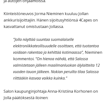
ja autojen ohjaamoissa.
Kiinteistöneuvos Jorma Nieminen kuuluu Jollan
ankkurisijoittajiin. Hänen sijoitusyhtiönsä 4Capes on
kasvattanut omistustaan Jollassa.
”Jolla näyttää suuntaa suomalaiselle
elektroniikkateollisuudelle osoittaen, että tuotantoa
voidaan rakentaa ja kehittää kotimaassa”,
Nieminen
kommentoi.
“On hienoa nähdä, että Salossa
valmistetaan jälleen maailmanluokan älylaitteita 12
vuoden tauon jälkeen. Nokian peruilta tilaa Salossa
riittääkin kasvaa vaikka kuinka.”
Salon kaupunginjohtaja Anna-Kristiina Korhonen on
Jolla päätöksestä iloinen: